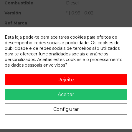
Combustible
Diesel
Versión
* | 0.99 - 0.02
Ref.Marca
Ref.Equivalencia
Esta loja pede-te para aceitares cookies para efeitos de
desempenho, redes sociais e publicidade. Os cookies de
Modelo
PUNTO BERLINA (188) * |
publicidade e de redes sociais de terceiros são utilizados
0.99 - 0.02
para te oferecer funcionalidades sociais e anúncios
personalizados. Aceitas estes cookies e o processamento
Referência
809229
de dados pessoais envolvidos?
Disponível a partir de:
2022-04-06
Rejeite.
Descrição
Aceitar
Recambio de alternador para fiat punto berlina (188) | 0.99 -
0.02 | 0.99 - 0.02 referencia OEM IAM 93169024
Configurar
0986048773 14V 90A