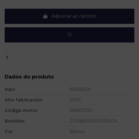
Adicionar ao carrinho
Dados do produto
mpn
93169024
Año fabricación
2007
Código motor
188A7000
Bastidor
ZFA18800001001404
Cor
Branco