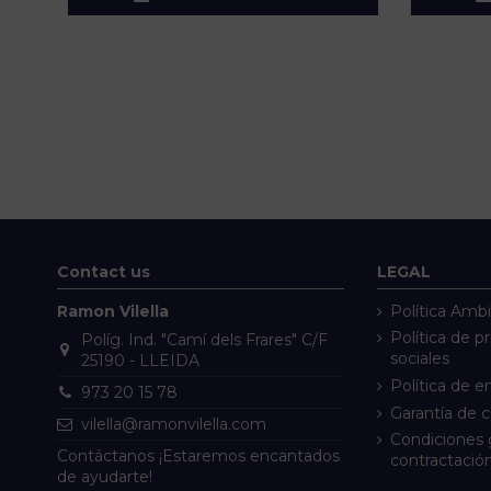
Contact us
LEGAL
Ramon Vilella
Política Ambi
Política de p
Políg. Ind. "Camí dels Frares" C/F
sociales
25190 - LLEIDA
Política de e
973 20 15 78
Garantía de 
vilella@ramonvilella.com
Condiciones 
Contáctanos ¡Estaremos encantados
contractació
de ayudarte!