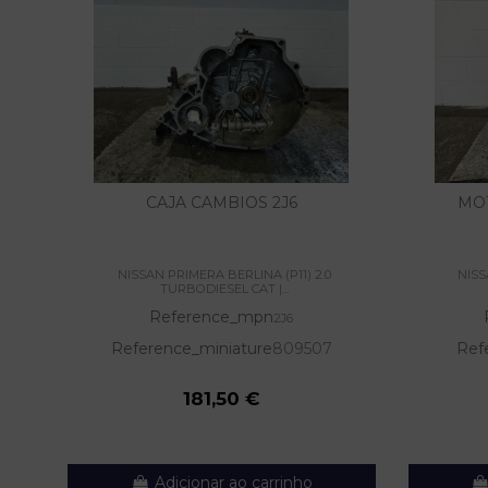
CAJA CAMBIOS 2J6
MO
NISSAN PRIMERA BERLINA (P11) 2.0
NISS
TURBODIESEL CAT |...
Reference_mpn
2J6
Reference_miniature
809507
Ref
181,50 €
Adicionar ao carrinho