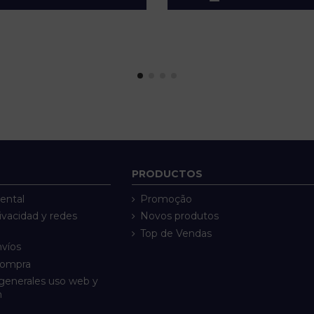
PRODUCTOS
ental
Promoção
rivacidad y redes
Novos produtos
Top de Vendas
nvíos
compra
generales uso web y
n