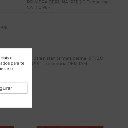
PRIMERA BERLINA (P11) 2.0 Turbodiesel
CAT | 0.96 - ...
4-06
ciais e
rasera derecha para nissan primera berlina (p11) 2.0
zados para te
 turbodiesel cat | 0.96 - ... referencia OEM IAM
ies e o
gurar