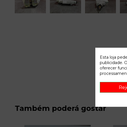
Esta loja ped
publicidade. O
oferecer func
processament
Rej
Também poderá gostar