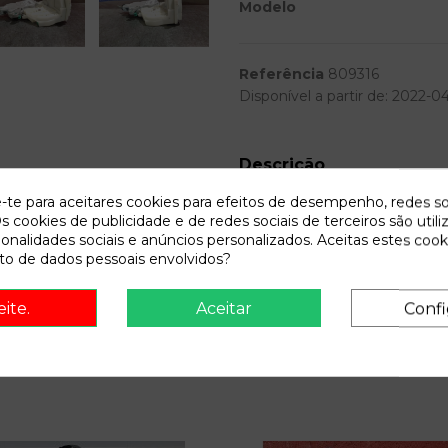
Modelo
Referência
809316
Disponível a partir de:
2022-0
Descrição
e-te para aceitares cookies para efeitos de desempenho, redes so
Recambio de cerradura puerta t
s cookies de publicidade e de redes sociais de terceiros são utili
turbodiesel cat | 0.96 - ... 2.0
ionalidades sociais e anúncios personalizados. Aceitas estes cook
o de dados pessoais envolvidos?
eite.
Aceitar
Confi