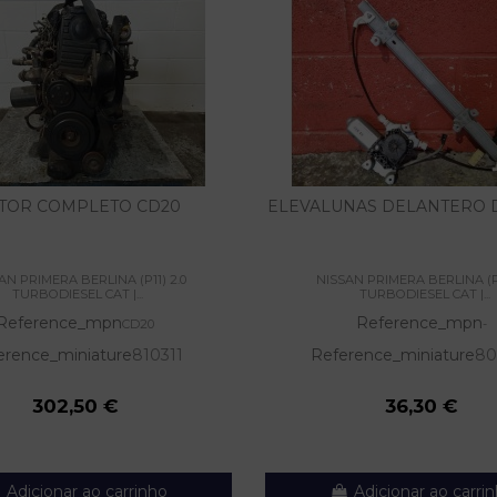
TOR COMPLETO CD20
ELEVALUNAS DELANTERO
AN PRIMERA BERLINA (P11) 2.0
NISSAN PRIMERA BERLINA (P1
TURBODIESEL CAT |...
TURBODIESEL CAT |...
Reference_mpn
Reference_mpn
CD20
-
erence_miniature
810311
Reference_miniature
80
302,50 €
36,30 €
Adicionar ao carrinho
Adicionar ao carri