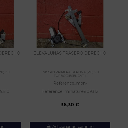
 DERECHO
ELEVALUNAS TRASERO DERECHO
EL
1) 2.0
NISSAN PRIMERA BERLINA (P11) 2.0
TURBODIESEL CAT |...
Reference_mpn
-
9310
Reference_miniature
809312
36,30 €
nho
Adicionar ao carrinho