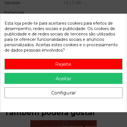
Versión
1.6 | 0.98 - ...
Potencia
Modelo
LAGUNA (B56) 1.6 | 0.98 - ...
Esta loja pede-te para aceitares cookies para efeitos de
desempenho, redes sociais e publicidade. Os cookies de
publicidade e de redes sociais de terceiros são utilizados
Referência
809371
para te oferecer funcionalidades sociais e anúncios
Disponível a partir de:
2022-04-06
personalizados. Aceitas estes cookies e o processamento
de dados pessoais envolvidos?
Descrição
Rejeite.
Recambio de mando elevalunas delantero izquierdo para
renault laguna (b56) 1.6 | 0.98 - ... 1.6 | 0.98 - ... referencia
Aceitar
OEM IAM
Configurar
Também poderá gostar