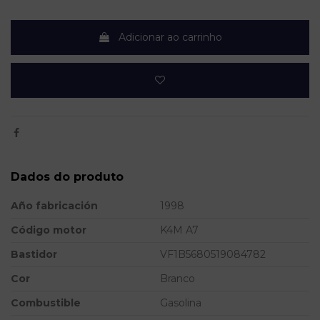
Adicionar ao carrinho
Dados do produto
Año fabricación
1998
Código motor
K4M A7
Bastidor
VF1B5680519084782
Cor
Branco
Combustible
Gasolina