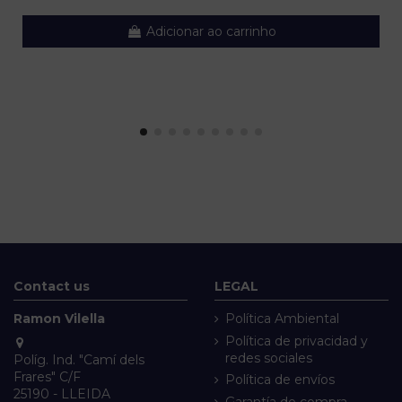
Adicionar ao carrinho
Contact us
LEGAL
Ramon Vilella
Política Ambiental
Política de privacidad y
redes sociales
Políg. Ind. "Camí dels
Frares" C/F
Política de envíos
25190 - LLEIDA
Garantía de compra