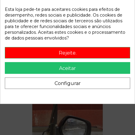
Esta loja pede-te para aceitares cookies para efeitos de
Referência
809871
desempenho, redes sociais e publicidade. Os cookies de
Disponível a partir de:
2022-04-06
publicidade e de redes sociais de terceiros são utilizados
para te oferecer funcionalidades sociais e anúncios
personalizados. Aceitas estes cookies e o processamento
de dados pessoais envolvidos?
Descrição
Recambio de conmutador de arranque para toyota corolla
Rejeite.
verso (e12) | 0.02 - 0.04 | 0.02 - 0.04 referencia OEM IAM
Aceitar
Configurar
Também poderá gostar