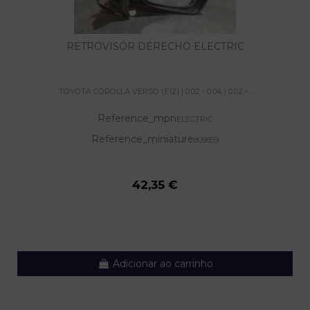
RETROVISOR DERECHO ELECTRIC
TOYOTA COROLLA VERSO (E12) | 0.02 - 0.04 | 0.02 -...
Reference_mpn
ELECTRIC
Reference_miniature
809859
42,35 €
Adicionar ao carrinho