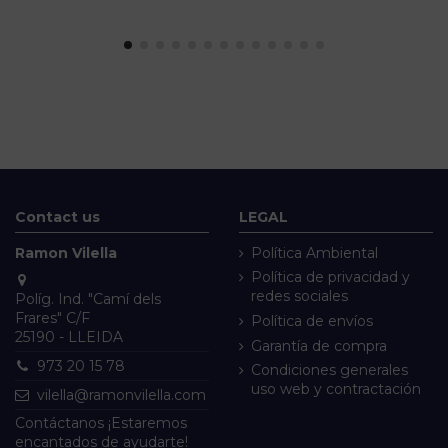
Contact us
LEGAL
Ramon Vilella
Política Ambiental
Política de privacidad y
redes sociales
Políg. Ind. "Camí dels
Frares" C/F
Política de envíos
25190 - LLEIDA
Garantía de compra
973 20 15 78
Condiciones generales
uso web y contractación
vilella@ramonvilella.com
Contáctanos ¡Estaremos
encantados de ayudarte!