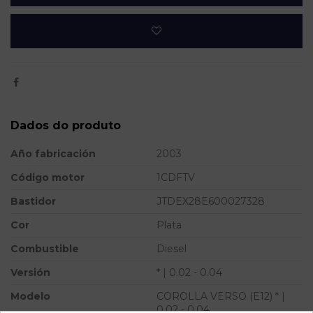
Dados do produto
Año fabricación
2003
Código motor
1CDFTV
Bastidor
JTDEX28E600027328
Cor
Plata
Combustible
Diesel
Versión
* | 0.02 - 0.04
Modelo
COROLLA VERSO (E12) * |
0.02 - 0.04