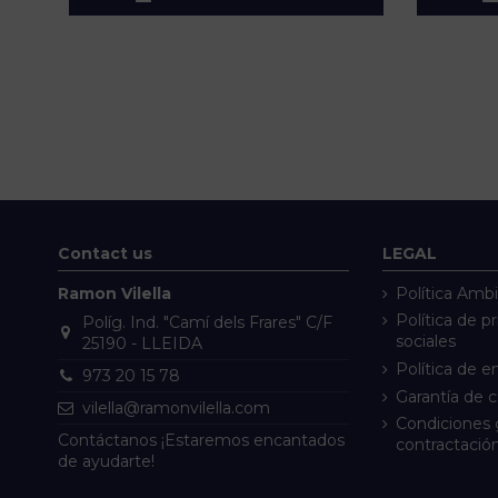
Contact us
LEGAL
Ramon Vilella
Política Ambi
Política de p
Políg. Ind. "Camí dels Frares" C/F
sociales
25190 - LLEIDA
Política de e
973 20 15 78
Garantía de 
vilella@ramonvilella.com
Condiciones 
Contáctanos ¡Estaremos encantados
contractació
de ayudarte!