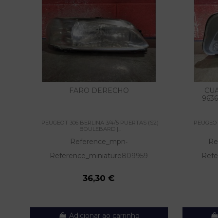
FARO DERECHO
CU
963
PEUGEOT 306 BERLINA 3/4/5 PUERTAS (S2)
PEUGEOT
BOULEBARD |...
Reference_mpn
Re
-
Reference_miniature
809959
Refe
36,30 €
Adicionar ao carrinho