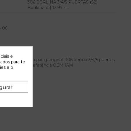
306 BERLINA 3/4/5 PUERTAS (S2)
Boulebard | 12.97 - ...
4-06
ciais e
trasera izquierda para peugeot 306 berlina 3/4/5 puertas
zados para te
lebard | 12.97 - ... referencia OEM IAM
ies e o
gurar