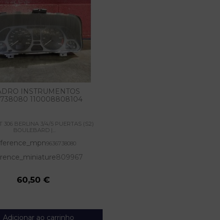
ADRO INSTRUMENTOS
6738080 110008808104
 306 BERLINA 3/4/5 PUERTAS (S2)
BOULEBARD |...
ference_mpn
9636738080
rence_miniature
809967
60,50 €
Adicionar ao carrinho