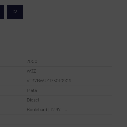
2000
WJZ
VF37BWJZT33010906
Plata
Diesel
Boulebard | 12.97 - ...