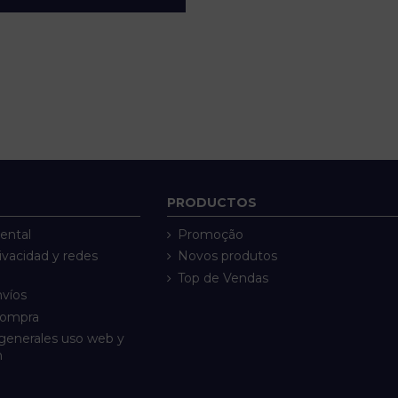
PRODUCTOS
ental
Promoção
rivacidad y redes
Novos produtos
Top de Vendas
nvíos
compra
generales uso web y
n