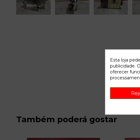
Esta loja ped
publicidade. O
oferecer func
processament
Rej
Também poderá gostar