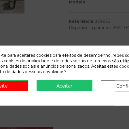
Modelo
Referência
809965
Disponível a partir de:
2022-0
Descrição
e-te para aceitares cookies para efeitos de desempenho, redes so
Recambio de cerradura puerta 
s cookies de publicidade e de redes sociais de terceiros são utili
(s2) boulebard | 12.97 - ... bou
ionalidades sociais e anúncios personalizados. Aceitas estes cook
o de dados pessoais envolvidos?
eite.
Aceitar
Confi