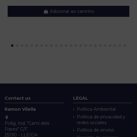
Adicionar ao carrinho
Contact us
LEGAL
Ramon Vilella
Política Ambiental
Política de privacidad y
redes sociales
Políg. Ind. "Camí dels
Frares" C/F
Política de envíos
25190 - LLEIDA