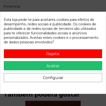
Potencia
Modelo
6 BERLINA (GG) 2.0 Diesel
CAT | 0.02 - ...
Esta loja pede-te para aceitares cookies para efeitos de
desempenho, redes sociais e publicidade. Os cookies de
publicidade e de redes sociais de terceiros são utilizados
Referência
809995
para te oferecer funcionalidades sociais e anúncios
Disponível a partir de:
2022-04-06
personalizados. Aceitas estes cookies e o processamento
de dados pessoais envolvidos?
Descrição
Rejeite.
Recambio de cerradura puerta trasera derecha para mazda
6 berlina (gg) 2.0 diesel cat | 0.02 - ... 2.0 diesel cat | 0.02 - ...
Aceitar
referencia OEM IAM
Configurar
Também poderá gostar