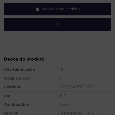
Adicionar ao carrinho
Dados do produto
Año fabricación
2002
Código motor
RF
Bastidor
JMZGG14T231116230
Cor
LILA
Combustible
Diesel
Versión
2.0 Diesel CAT | 0.02 - ...