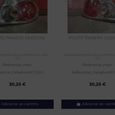
TO TRASERO DERECHO
PILOTO TRASERO IZQU
LINA (GG) 2.0 DIESEL CAT | 0.02 - ...
MAZDA 6 BERLINA (GG) 2.0 DIESEL CAT
2.0...
2.0...
Reference_mpn
Reference_mpn
-
-
rence_miniature
809980
Reference_miniature
80
30,25 €
30,25 €
Adicionar ao carrinho
Adicionar ao carri