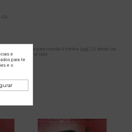
4-06
rasera izquierda para mazda 6 berlina (gg) 2.0 diesel cat
ciais e
2 - ... referencia OEM IAM
zados para te
ies e o
gurar