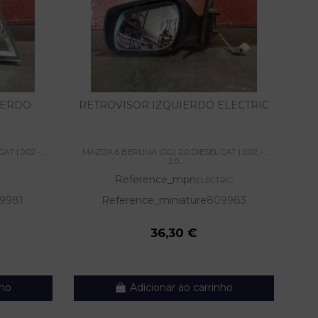
IERDO
RETROVISOR IZQUIERDO ELECTRIC
 | 0.02 - ...
MAZDA 6 BERLINA (GG) 2.0 DIESEL CAT | 0.02 - ...
MAZ
2.0...
Reference_mpn
ELECTRIC
9981
Reference_miniature
809983
36,30 €
nho
Adicionar ao carrinho