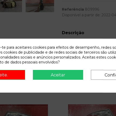
Referência
809996
Disponível a partir de:
2022-0
Descrição
Recambio de cerradura puerta t
e-te para aceitares cookies para efeitos de desempenho, redes so
| 0.02 - ... 2.0 diesel cat | 0.0
s cookies de publicidade e de redes sociais de terceiros são utili
ionalidades sociais e anúncios personalizados. Aceitas estes cook
o de dados pessoais envolvidos?
eite.
Aceitar
Confi