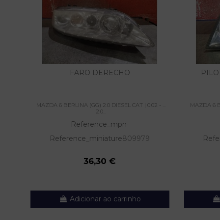
FARO DERECHO
PILO
MAZDA 6 BERLINA (GG) 2.0 DIESEL CAT | 0.02 - ...
MAZDA 6 BER
2.0...
Reference_mpn
-
Reference_miniature
809979
Refe
36,30 €
Adicionar ao carrinho