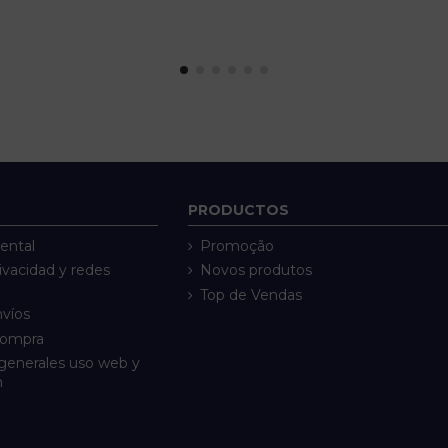
PRODUCTOS
ental
Promoção
rivacidad y redes
Novos produtos
Top de Vendas
nvíos
compra
generales uso web y
n