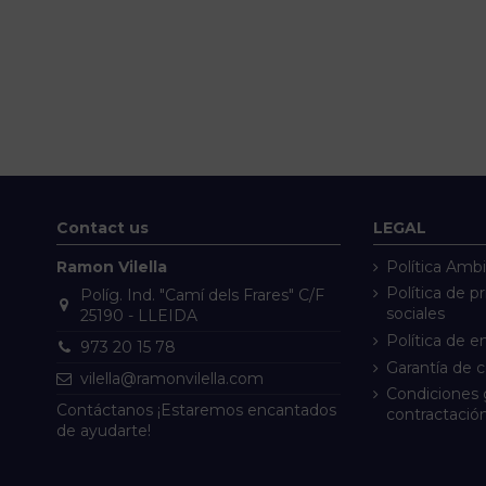
Contact us
LEGAL
Ramon Vilella
Política Ambi
Política de p
Políg. Ind. "Camí dels Frares" C/F
sociales
25190 - LLEIDA
Política de e
973 20 15 78
Garantía de 
vilella@ramonvilella.com
Condiciones 
Contáctanos ¡Estaremos encantados
contractació
de ayudarte!