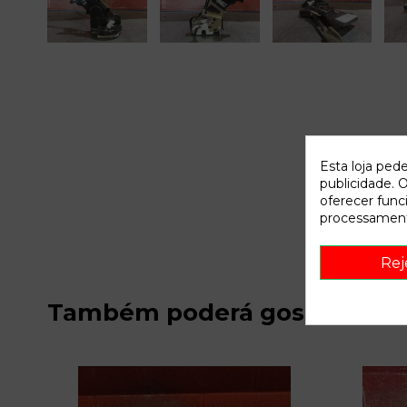
Esta loja ped
publicidade. O
oferecer func
processament
Rej
Também poderá gostar