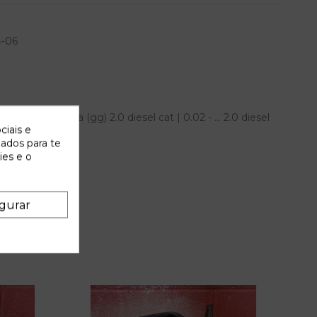
4-06
mazda 6 berlina (gg) 2.0 diesel cat | 0.02 - ... 2.0 diesel
ciais e
 IAM
zados para te
ies e o
gurar