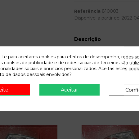
Referência
810003
Disponível a partir de:
2022-0
Descrição
Recambio de anillo airbag para 
e-te para aceitares cookies para efeitos de desempenho, redes so
cat | 0.02 - ... referencia OEM
s cookies de publicidade e de redes sociais de terceiros são utili
ionalidades sociais e anúncios personalizados. Aceitas estes cook
o de dados pessoais envolvidos?
eite.
Aceitar
Confi