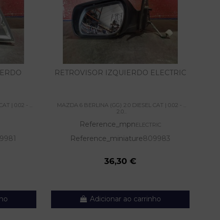
IERDO
RETROVISOR IZQUIERDO ELECTRIC
 | 0.02 - ...
MAZDA 6 BERLINA (GG) 2.0 DIESEL CAT | 0.02 - ...
MAZ
2.0...
Reference_mpn
ELECTRIC
9981
Reference_miniature
809983
36,30 €
nho
Adicionar ao carrinho