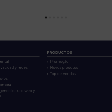
PRODUCTOS
ental
Promoção
rivacidad y redes
Novos produtos
Top de Vendas
nvíos
compra
generales uso web y
n