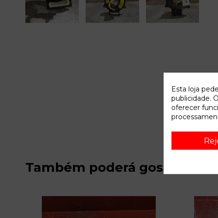
Esta loja ped
publicidade. O
oferecer func
processament
Rej
Também poderá gostar