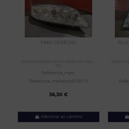
FARO DERECHO
PILO
MAZDA 6 BERLINA (GG) 2.0 DIESEL CAT | 0.02 - ...
MAZDA 6 BER
2.0...
Reference_mpn
-
Reference_miniature
809979
Refe
36,30 €
Adicionar ao carrinho