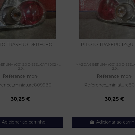
TO TRASERO DERECHO
PILOTO TRASERO IZQU
LINA (GG) 2.0 DIESEL CAT | 0.02 - ...
MAZDA 6 BERLINA (GG) 2.0 DIESEL CAT
2.0...
2.0...
Reference_mpn
Reference_mpn
-
-
rence_miniature
809980
Reference_miniature
80
30,25 €
30,25 €
Adicionar ao carrinho
Adicionar ao carri