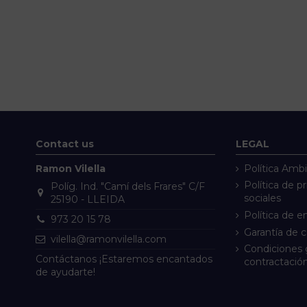
Contact us
LEGAL
Ramon Vilella
Política Ambi
Política de p
Políg. Ind. "Camí dels Frares" C/F
sociales
25190 - LLEIDA
Política de e
973 20 15 78
Garantía de 
vilella@ramonvilella.com
Condiciones 
Contáctanos ¡Estaremos encantados
contractació
de ayudarte!