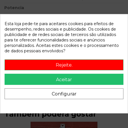
Potencia
Modelo
VECTRA C BERLINA Comfort
| 02.02 - 12.05
Esta loja pede-te para aceitares cookies para efeitos de
desempenho, redes sociais e publicidade. Os cookies de
publicidade e de redes sociais de terceiros são utilizados
Referência
810015
para te oferecer funcionalidades sociais e anúncios
Disponível a partir de:
2022-04-06
personalizados. Aceitas estes cookies e o processamento
de dados pessoais envolvidos?
Descrição
Rejeite.
Recambio de cerradura puerta trasera derecha para opel
vectra c berlina comfort | 02.02 - 12.05 comfort | 02.02 -
Aceitar
12.05 referencia OEM IAM
Configurar
Também poderá gostar