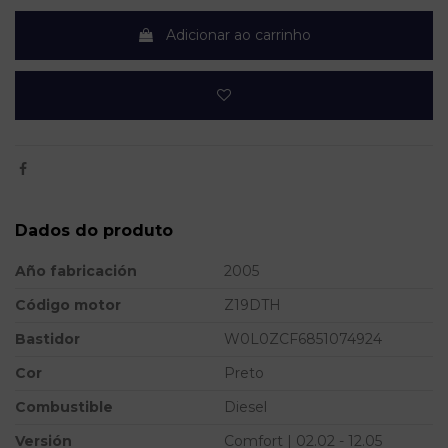
Adicionar ao carrinho
Dados do produto
Año fabricación
2005
Código motor
Z19DTH
Bastidor
W0L0ZCF6851074924
Cor
Preto
Combustible
Diesel
Versión
Comfort | 02.02 - 12.05