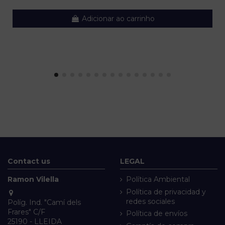
Adicionar ao carrinho
Contact us
LEGAL
Ramon Vilella
Política Ambiental
Política de privacidad y
redes sociales
Políg. Ind. "Camí dels
Frares" C/F
Política de envíos
25190 - LLEIDA