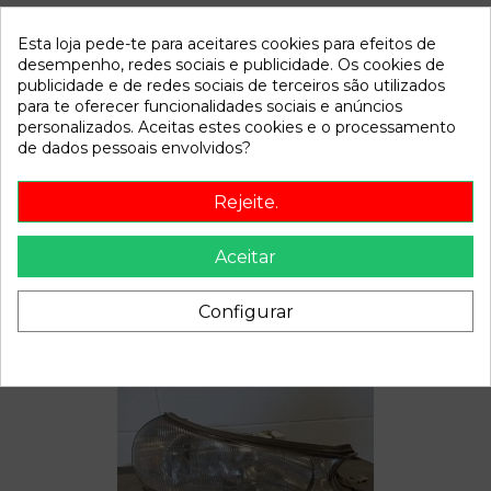
Esta loja pede-te para aceitares cookies para efeitos de
Referência
810500
desempenho, redes sociais e publicidade. Os cookies de
Disponível a partir de:
2022-04-06
publicidade e de redes sociais de terceiros são utilizados
para te oferecer funcionalidades sociais e anúncios
personalizados. Aceitas estes cookies e o processamento
Descrição
de dados pessoais envolvidos?
Recambio de cerradura puerta trasera derecha para ford
Rejeite.
mondeo berlina (gd) | 0.97 - 0.01 | 0.97 - 0.01 referencia
OEM IAM
Aceitar
Configurar
Também poderá gostar