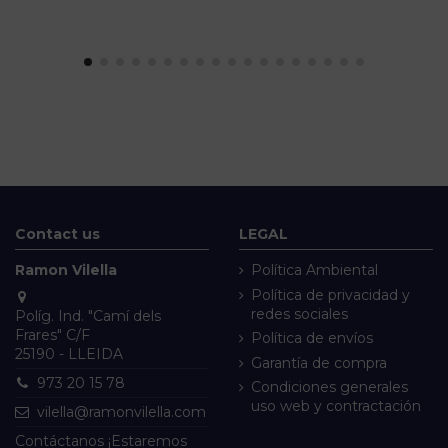
Contact us
LEGAL
Ramon Vilella
Política Ambiental
Política de privacidad y
redes sociales
Políg. Ind. "Camí dels
Frares" C/F
Política de envíos
25190 - LLEIDA
Garantía de compra
973 20 15 78
Condiciones generales
uso web y contractación
vilella@ramonvilella.com
Contáctanos ¡Estaremos