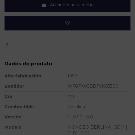
Adicionar ao carrinho
Dados do produto
Año fabricación
1997
Bastidor
WF0FXXGBBFVK05300
Cor
Azul
Combustible
Gasolina
Versión
* | 0.97 - 0.01
Modelo
MONDEO BERLINA (GD) * |
0.97 - 0.01