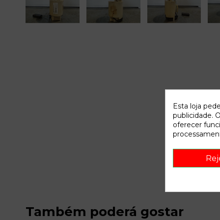
Esta loja ped
publicidade. O
oferecer func
processament
Rej
Também poderá gostar