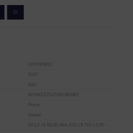
1J0919183D
2001
ASV
WVWZZZ1JZ2W083587
Preto
Diesel
GOLF IV BERLINA (1J1) 1.9 TDI | 0.97 - ...