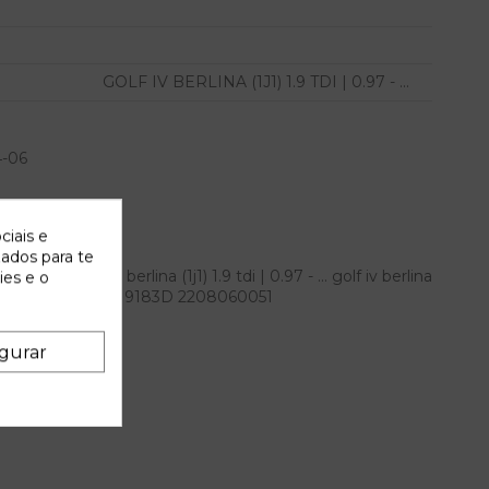
GOLF IV BERLINA (1J1) 1.9 TDI | 0.97 - ...
4-06
ciais e
zados para te
agen golf iv berlina (1j1) 1.9 tdi | 0.97 - ... golf iv berlina
ies e o
erencia OEM IAM 1J0919183D 2208060051
gurar