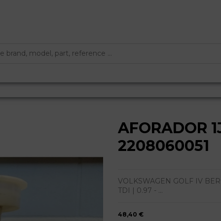
AFORADOR 1J
2208060051
VOLKSWAGEN GOLF IV BERLINA (
TDI | 0.97 - ...
48,40 €