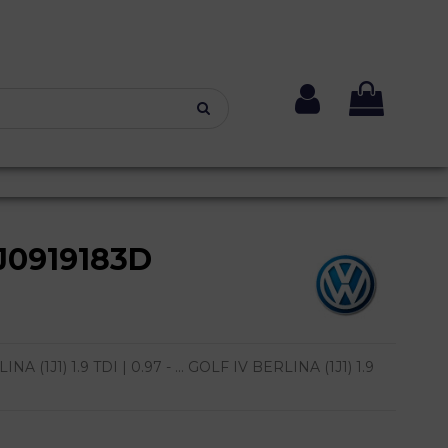
0919183D
1J1) 1.9 TDI | 0.97 - ... GOLF IV BERLINA (1J1) 1.9