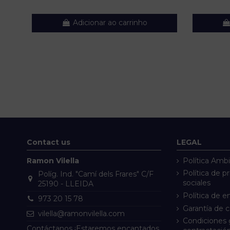
Adicionar ao carrinho
Contact us
LEGAL
Ramon Vilella
Política Ambi
Política de p
Políg. Ind. "Camí dels Frares" C/F
sociales
25190 - LLEIDA
Política de e
973 20 15 78
Garantía de 
vilella@ramonvilella.com
Condiciones 
Contáctanos ¡Estaremos encantados