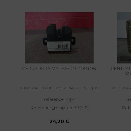
CERRADURA MALETERO PORTON
CENTRAL
03
VOLKSWAGEN GOLF IV BERLINA (1J1) 1.9 TDI | 0.97
VOLKSWAGEN 
-...
Reference_mpn
R
-
Reference_miniature
793375
Ref
24,20 €