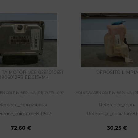
ITA MOTOR UCE 0281010651
DEPOSITO LIMPI
8906012FB EDC15VM+
GOLF IV BERLINA (1J1) 1.9 TDI | 0.97
VOLKSWAGEN GOLF IV BERLINA (1J1) 1
-...
-...
eference_mpn
Reference_mpn
0281010651
-
erence_miniature
810522
Reference_miniature
81
72,60 €
30,25 €