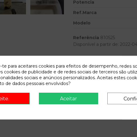
Potencia
Ref.Marca
Modelo
Referência
810525
Disponível a partir de:
2022-0
Descrição
e-te para aceitares cookies para efeitos de desempenho, redes so
s cookies de publicidade e de redes sociais de terceiros são utili
Recambio de aforador para volksw
ionalidades sociais e anúncios personalizados. Aceitas estes cook
(1j1) 1.9 tdi | 0.97 - ... ref
o de dados pessoais envolvidos?
eite.
Aceitar
Confi