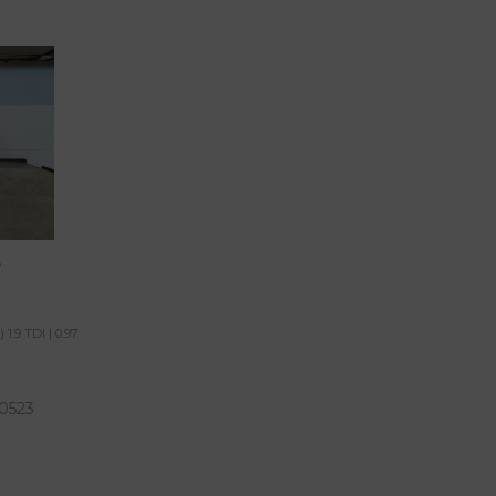
A
.9 TDI | 0.97
0523