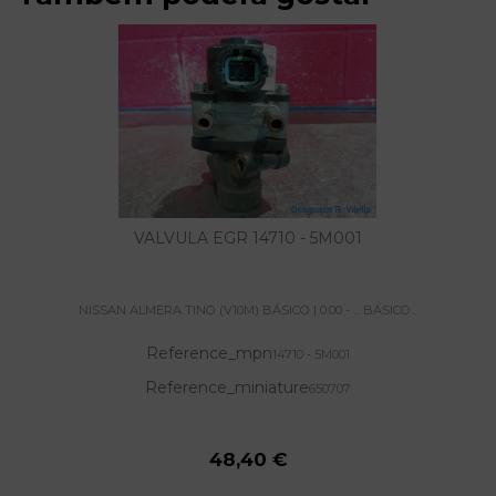
VALVULA EGR 14710 - 5M001
NISSAN ALMERA TINO (V10M) BÁSICO | 0.00 - ... BÁSICO...
Reference_mpn
14710 - 5M001
Reference_miniature
650707
48,40 €