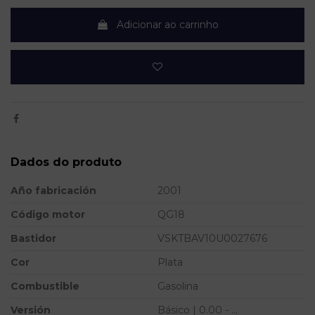
Adicionar ao carrinho
Dados do produto
Año fabricación
2001
Código motor
QG18
Bastidor
VSKTBAV10U0027676
Cor
Plata
Combustible
Gasolina
Versión
Básico | 0.00 - ...