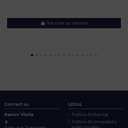
Adicionar ao carrinho
Contact us
LEGAL
Ramon Vilella
Política Ambiental
Política de privacidad y
redes sociales
Políg. Ind. "Camí dels