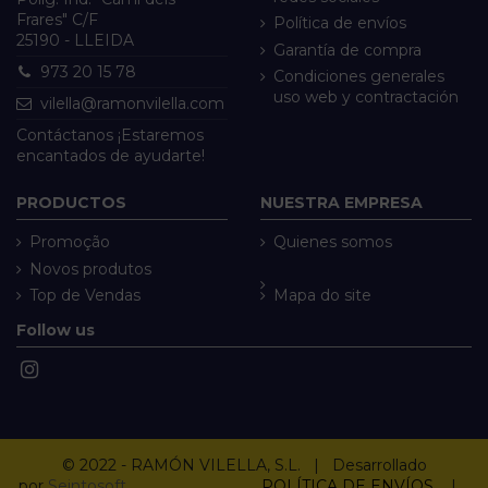
Frares" C/F
Política de envíos
25190 - LLEIDA
Garantía de compra
973 20 15 78
Condiciones generales
uso web y contractación
vilella@ramonvilella.com
Contáctanos ¡Estaremos
encantados de ayudarte!
PRODUCTOS
NUESTRA EMPRESA
Promoção
Quienes somos
Novos produtos
Top de Vendas
Mapa do site
Follow us
© 2022 - RAMÓN VILELLA, S.L. | Desarrollado
por
Seintosoft
POLÍTICA DE ENVÍOS
|