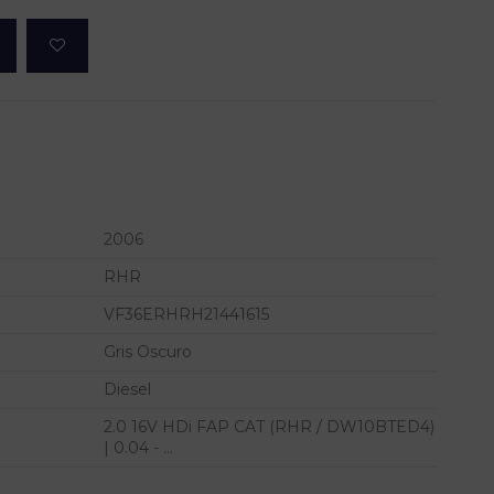
2006
RHR
VF36ERHRH21441615
Gris Oscuro
Diesel
2.0 16V HDi FAP CAT (RHR / DW10BTED4)
| 0.04 - ...