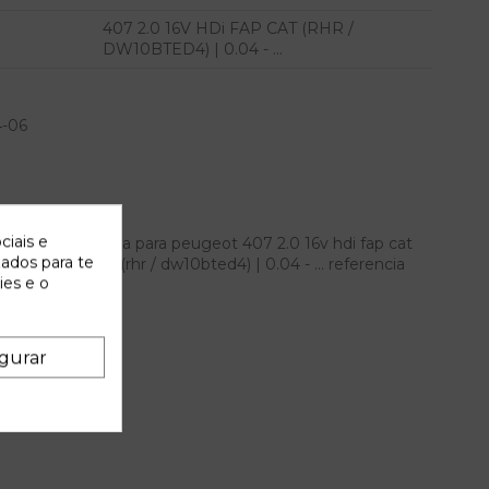
407 2.0 16V HDi FAP CAT (RHR /
DW10BTED4) | 0.04 - ...
4-06
ciais e
trasera izquierda para peugeot 407 2.0 16v hdi fap cat
zados para te
0 16v hdi fap cat (rhr / dw10bted4) | 0.04 - ... referencia
ies e o
gurar