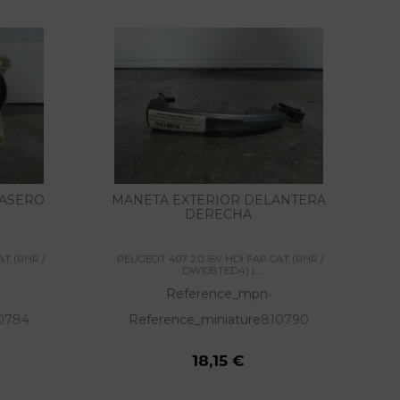
RASERO
MANETA EXTERIOR DELANTERA
M
DERECHA
AT (RHR /
PEUGEOT 407 2.0 16V HDI FAP CAT (RHR /
DW10BTED4) |...
Reference_mpn
-
0784
Reference_miniature
810790
18,15 €