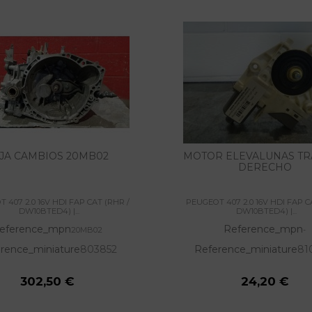
JA CAMBIOS 20MB02
MOTOR ELEVALUNAS T
DERECHO
 407 2.0 16V HDI FAP CAT (RHR /
PEUGEOT 407 2.0 16V HDI FAP C
DW10BTED4) |...
DW10BTED4) |...
eference_mpn
Reference_mpn
20MB02
-
rence_miniature
803852
Reference_miniature
81
302,50 €
24,20 €