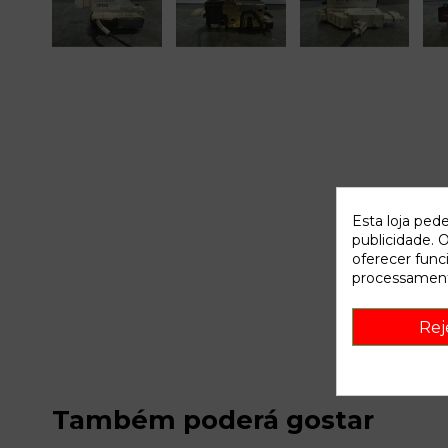
Esta loja ped
publicidade. O
oferecer func
processament
Rej
Também poderá gostar