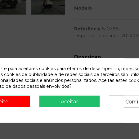
Modelo
Referência
810788
Disponível a partir de:
2022-0
Descrição
e-te para aceitares cookies para efeitos de desempenho, redes so
Recambio de cerradura puerta 
s cookies de publicidade e de redes sociais de terceiros são utili
(rhr / dw10bted4) | 0.04 - ... 2.
ionalidades sociais e anúncios personalizados. Aceitas estes cook
OEM IAM
o de dados pessoais envolvidos?
eite.
Aceitar
Confi