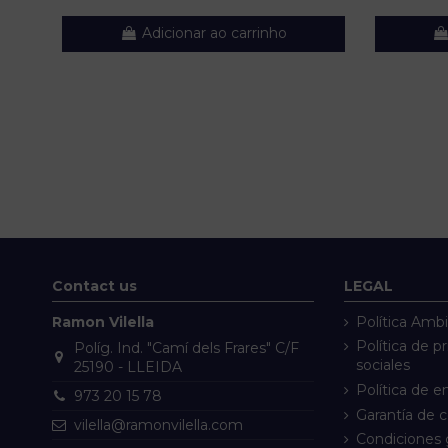
Adicionar ao carrinho
Contact us
LEGAL
Ramon Vilella
Política Ambi
Política de p
Políg. Ind. "Camí dels Frares" C/F
sociales
25190 - LLEIDA
Política de e
973 20 15 78
Garantía de 
vilella@ramonvilella.com
Condiciones 