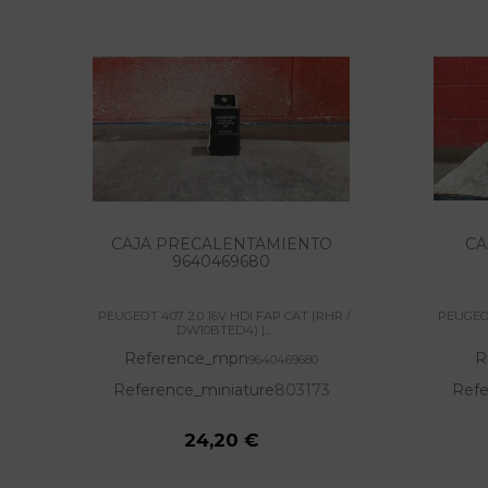
CAJA PRECALENTAMIENTO
CA
9640469680
PEUGEOT 407 2.0 16V HDI FAP CAT (RHR /
PEUGEOT
DW10BTED4) |...
Reference_mpn
R
9640469680
Reference_miniature
803173
Refe
24,20 €