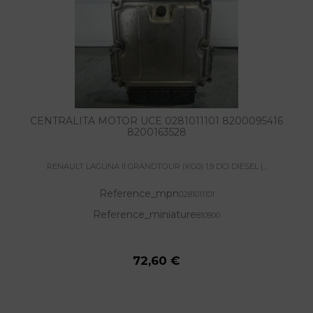
CENTRALITA MOTOR UCE 0281011101 8200095416
8200163528
RENAULT LAGUNA II GRANDTOUR (KG0) 1.9 DCI DIESEL |...
Reference_mpn
0281011101
Reference_miniature
810900
72,60 €