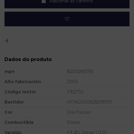
Adicionar ao carrinho
Dados do produto
mpn
8200260781
Año fabricación
2003
Código motor
F9Q710
Bastidor
VF1KG0G0628219010
Cor
Gris Oscuro
Combustible
Diesel
Versión
1.9 dCi Diesel | 0.01 - ...