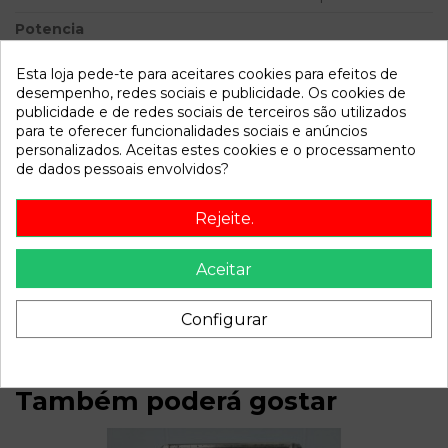
Potencia
Modelo
LAGUNA II GRANDTOUR
Esta loja pede-te para aceitares cookies para efeitos de
(KG0) 1.9 dCi Diesel | 0.01 - ...
desempenho, redes sociais e publicidade. Os cookies de
publicidade e de redes sociais de terceiros são utilizados
Referência
810899
para te oferecer funcionalidades sociais e anúncios
personalizados. Aceitas estes cookies e o processamento
Disponível a partir de:
2022-04-06
de dados pessoais envolvidos?
Rejeite.
Descrição
Recambio de anillo airbag para renault laguna ii grandtour
Aceitar
(kg0) 1.9 dci diesel | 0.01 - ... 1.9 dci diesel | 0.01 - ...
referencia OEM IAM 8200260781
Configurar
Também poderá gostar