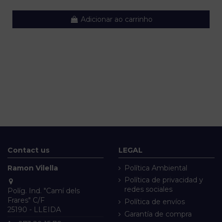
Adicionar ao carrinho
Contact us
LEGAL
Ramon Vilella
Política Ambiental
Política de privacidad y
redes sociales
Políg. Ind. "Camí dels
Frares" C/F
Política de envíos
25190 - LLEIDA
Garantía de compra