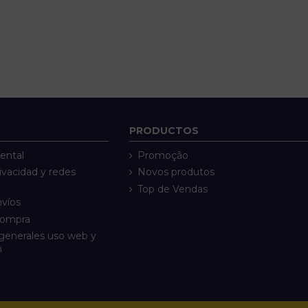
PRODUCTOS
ental
Promoção
rivacidad y redes
Novos produtos
Top de Vendas
nvíos
compra
generales uso web y
n