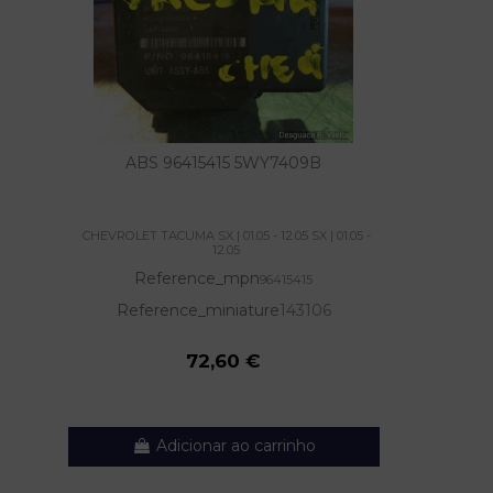
ABS 96415415 5WY7409B
CHEVROLET TACUMA SX | 01.05 - 12.05 SX | 01.05 -
12.05
Reference_mpn
96415415
Reference_miniature
143106
72,60 €
Adicionar ao carrinho