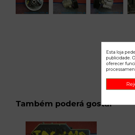
Esta loja ped
publicidade. O
oferecer func
processament
Rej
Também poderá gostar