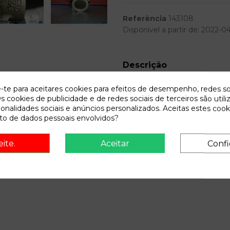
Referência
143108
Disponível a partir de:
2022-0
Descrição
REF.FAB 95215399. Recambio d
e-te para aceitares cookies para efeitos de desempenho, redes so
12.05 sx | 01.05 - 12.05 refer
s cookies de publicidade e de redes sociais de terceiros são utili
ionalidades sociais e anúncios personalizados. Aceitas estes cook
o de dados pessoais envolvidos?
eite.
Aceitar
Confi