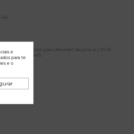
4-06
e bomba direccion para chevrolet tacuma sx | 01.05 -
ciais e
encia OEM IAM 540415
zados para te
ies e o
gurar