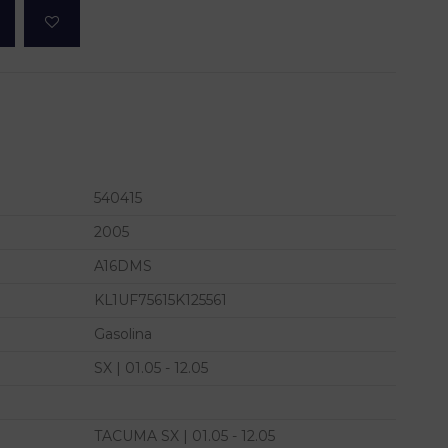
540415
2005
A16DMS
KL1UF75615K125561
Gasolina
SX | 01.05 - 12.05
TACUMA SX | 01.05 - 12.05