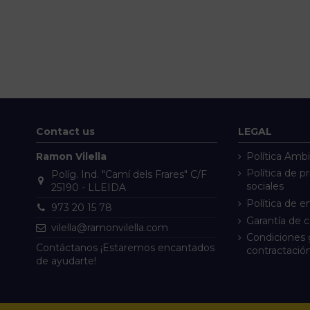
Contact us
LEGAL
Ramon Vilella
Política Ambi
Política de p
Políg. Ind. "Camí dels Frares" C/F
sociales
25190 - LLEIDA
Política de e
973 20 15 78
Garantía de 
vilella@ramonvilella.com
Condiciones 
Contáctanos ¡Estaremos encantados
contractació
de ayudarte!