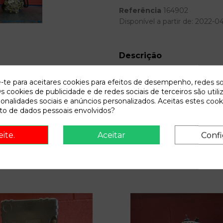
Referência
164902
Disponível a partir de:
2022-0
Descrição
Recambio de bomba direccion pa
e-te para aceitares cookies para efeitos de desempenho, redes so
2.0 le | 01.01 - 12.04 referen
s cookies de publicidade e de redes sociais de terceiros são utili
ionalidades sociais e anúncios personalizados. Aceitas estes cook
o de dados pessoais envolvidos?
eite.
Aceitar
Confi