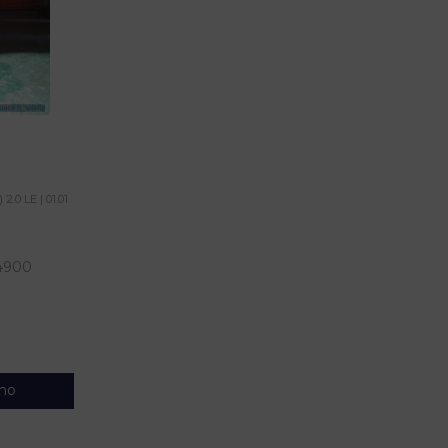
0 LE | 01.01
4900
nho