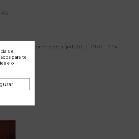
4-06
ra chrysler sebring berlina (jr41) 2.0 le | 01.01 - 12.04
ciais e
cia OEM IAM
zados para te
ies e o
gurar