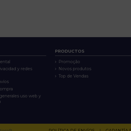
PRODUCTOS
ental
Promoção
rivacidad y redes
Novos produtos
Top de Vendas
nvíos
compra
generales uso web y
n
tosoft
POLÍTICA DE ENVÍOS
|
GARANTÍA