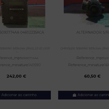
5093774AA 04602235ACA
ALTERNADOR S/R
EBRING BERLINA (JR41) 2.0 LE | 01.01
CHRYSLER SEBRING BERLINA (JR41) 2.
-...
-...
ference_mpn
Reference_mpn
05093774AA
S/R
rence_miniature
140590
Reference_miniature
16
242,00 €
60,50 €
Adicionar ao carrinho
Adicionar ao carri