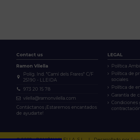
Contact us
LEGAL
Ramon Vilella
Política Ambi
Política de p
Políg. Ind. "Camí dels Frares" C/F
sociales
25190 - LLEIDA
Política de e
973 20 15 78
Garantía de 
vilella@ramonvilella.com
Condiciones 
Contáctanos ¡Estaremos encantados
contractació
de ayudarte!
© 2022 - RAMÓN VILELLA, S.L. | Desarrollado por
Sein