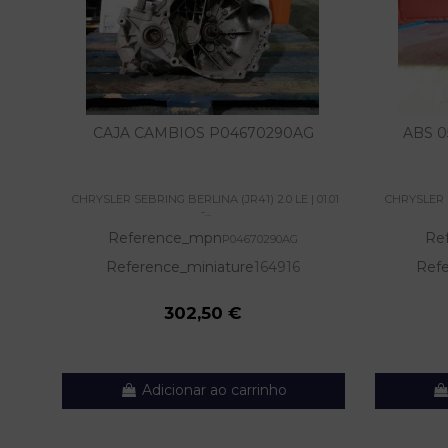
CAJA CAMBIOS P04670290AG
ABS 0
CHRYSLER SEBRING BERLINA (JR41) 2.0 LE | 01.01
CHRYSLER S
-...
Reference_mpn
Re
P04670290AG
Reference_miniature
164916
Refe
302,50 €
Adicionar ao carrinho