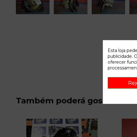
Esta loja ped
publicidade. O
oferecer func
processament
Rej
Também poderá gostar