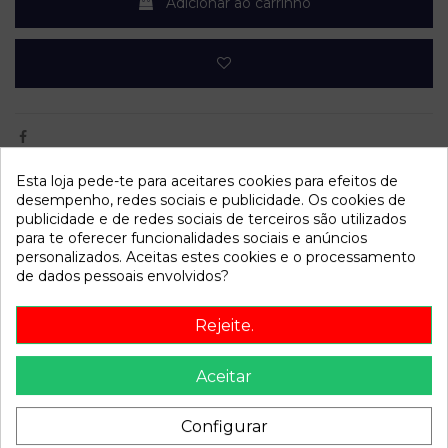
Adicionar ao carrinho
Esta loja pede-te para aceitares cookies para efeitos de
Dados do produto
desempenho, redes sociais e publicidade. Os cookies de
publicidade e de redes sociais de terceiros são utilizados
para te oferecer funcionalidades sociais e anúncios
mpn
0007611323
personalizados. Aceitas estes cookies e o processamento
Año fabricación
1996
de dados pessoais envolvidos?
Código motor
160A7000
Rejeite.
Bastidor
ZFA18200004281123
Cor
Verde
Aceitar
Combustible
Diesel
Configurar
Versión
1.9 D S | 09.96 - 12.97