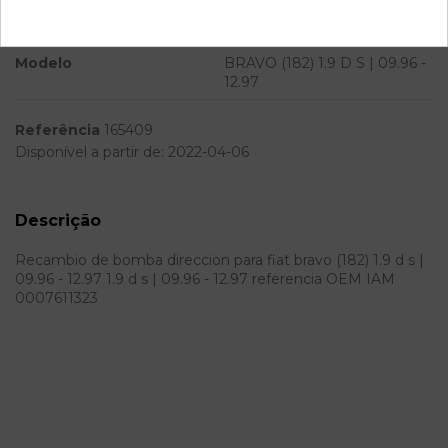
Potencia
Modelo
BRAVO (182) 1.9 D S | 09.96 -
12.97
Referência
165409
Disponível a partir de:
2022-04-06
Descrição
Recambio de bomba direccion para fiat bravo (182) 1.9 d s |
09.96 - 12.97 1.9 d s | 09.96 - 12.97 referencia OEM IAM
0007611323