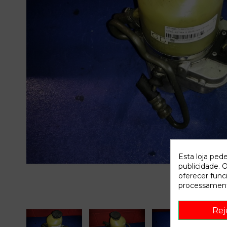
Esta loja ped
publicidade. O
oferecer func
processament
Rej