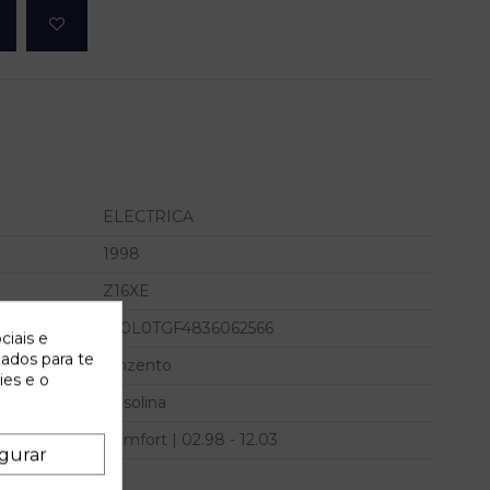
ELECTRICA
1998
Z16XE
W0L0TGF4836062566
ciais e
zados para te
Cinzento
ies e o
Gasolina
Comfort | 02.98 - 12.03
gurar