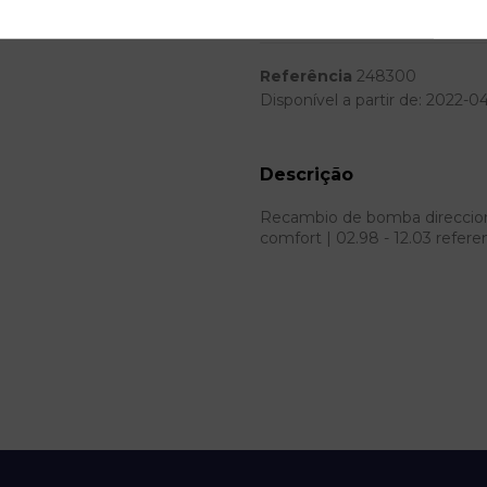
Modelo
Referência
248300
Disponível a partir de:
2022-0
Descrição
Recambio de bomba direccion p
comfort | 02.98 - 12.03 ref