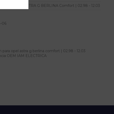
ASTRA G BERLINA Comfort | 02.98 - 12.03
4-06
ara opel astra g berlina comfort | 02.98 - 12.03
erencia OEM IAM ELECTRICA