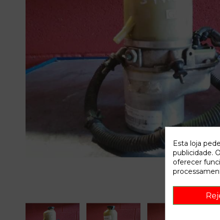
Esta loja ped
publicidade. O
oferecer func
processament
Rej