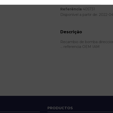
Referência
405731
Disponível a partir de:
2022-0
Descrição
Recambio de bomba direccion par
... referencia OEM IAM
PRODUCTOS