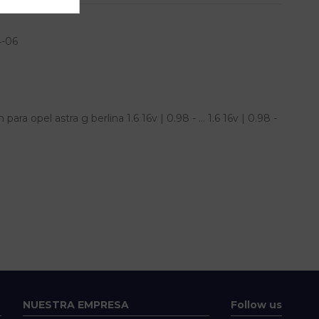
4-06
a opel astra g berlina 1.6 16v | 0.98 - ... 1.6 16v | 0.98 -
NUESTRA EMPRESA
Follow us