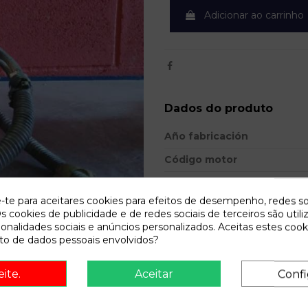
Adicionar ao carrinho
Dados do produto
Año fabricación
Código motor
Bastidor
e-te para aceitares cookies para efeitos de desempenho, redes so
Cor
s cookies de publicidade e de redes sociais de terceiros são utili
ionalidades sociais e anúncios personalizados. Aceitas estes cook
Combustible
o de dados pessoais envolvidos?
Versión
eite.
Aceitar
Confi
Potencia
Modelo