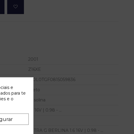
2001
Z16XE
W0L0TGF0815059836
ciais e
Preto
zados para te
ies e o
Gasolina
1.6 16V | 0.98 - ...
gurar
ASTRA G BERLINA 1.6 16V | 0.98 - ...