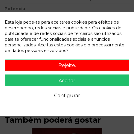
Potencia
Modelo
ALMERA (N16/E) Ambience |
Esta loja pede-te para aceitares cookies para efeitos de
01.00 - 12.02
desempenho, redes sociais e publicidade. Os cookies de
publicidade e de redes sociais de terceiros são utilizados
Referência
460359
para te oferecer funcionalidades sociais e anúncios
personalizados. Aceitas estes cookies e o processamento
Disponível a partir de:
2022-04-06
de dados pessoais envolvidos?
Rejeite.
Descrição
Recambio de bomba direccion para nissan almera (n16/e)
Aceitar
ambience | 01.00 - 12.02 ambience | 01.00 - 12.02 referencia
OEM IAM 7611332111
Configurar
Também poderá gostar