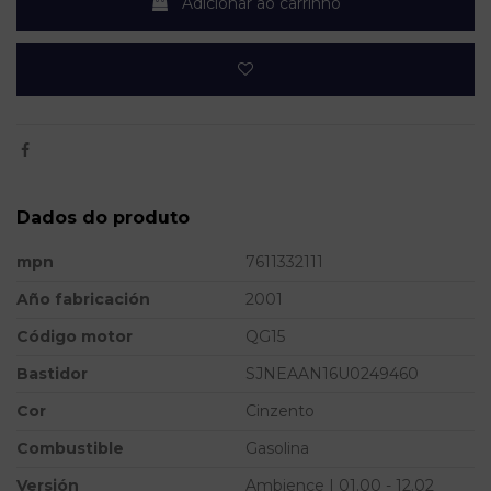
Adicionar ao carrinho
Dados do produto
mpn
7611332111
Año fabricación
2001
Código motor
QG15
Bastidor
SJNEAAN16U0249460
Cor
Cinzento
Combustible
Gasolina
Versión
Ambience | 01.00 - 12.02