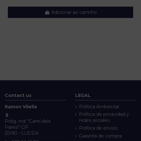
Adicionar ao carrinho
Contact us
LEGAL
Ramon Vilella
Política Ambiental
Política de privacidad y
redes sociales
Políg. Ind. "Camí dels
Frares" C/F
Política de envíos
25190 - LLEIDA
Garantía de compra