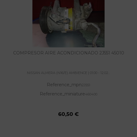
COMPRESOR AIRE ACONDICIONADO 2J551 45010
NISSAN ALMERA (N16/E) AMBIENCE | 01.00 - 12.02...
Reference_mpn
2J551
Reference_miniature
460400
60,50 €