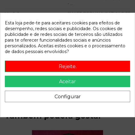
- ...
Modelo
SWIFT BERLINA (MZ) * | 0.05
- ...
Esta loja pede-te para aceitares cookies para efeitos de
desempenho, redes sociais e publicidade. Os cookies de
Referência
797378
publicidade e de redes sociais de terceiros são utilizados
para te oferecer funcionalidades sociais e anúncios
Disponível a partir de:
2022-04-04
personalizados. Aceitas estes cookies e o processamento
de dados pessoais envolvidos?
Descrição
Rejeite.
Recambio de pinza freno delantera izquierda para suzuki
swift berlina (mz) | 0.05 - ... swift berlina (mz) | 0.05 - ...
Aceitar
referencia OEM IAM
Configurar
Também poderá gostar