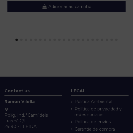
Adicionar ao carrinho
Contact us
LEGAL
Ramon Vilella
Política Ambiental
Política de privacidad y
redes sociales
Políg. Ind. "Camí dels
Frares" C/F
Política de envíos
25190 - LLEIDA
Garantía de compra