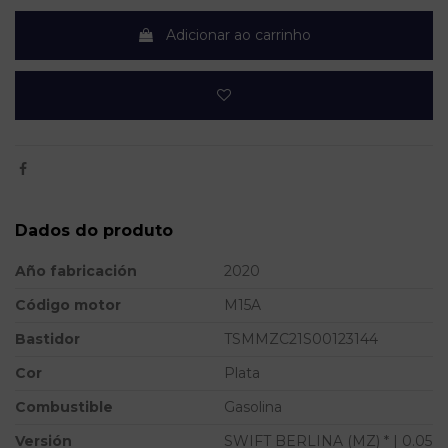
Adicionar ao carrinho
Dados do produto
Año fabricación
2020
Código motor
M15A
Bastidor
TSMMZC21S00123144
Cor
Plata
Combustible
Gasolina
Versión
SWIFT BERLINA (MZ) * | 0.05