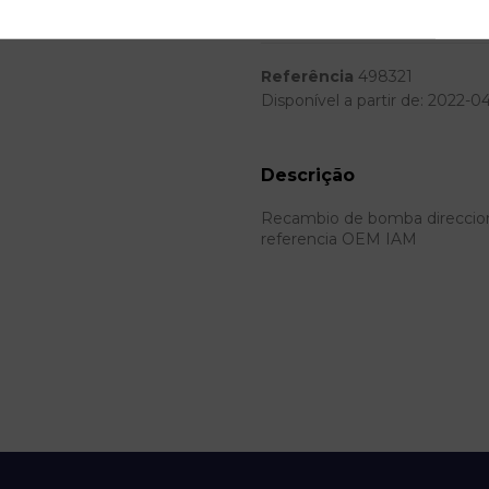
Modelo
Referência
498321
Disponível a partir de:
2022-0
Descrição
Recambio de bomba direccion par
referencia OEM IAM