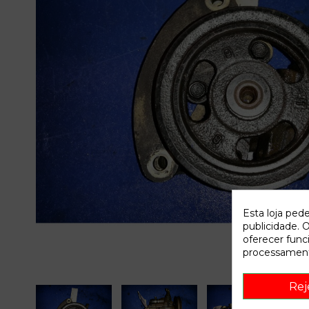
Esta loja ped
publicidade. O
oferecer func
processament
Rej