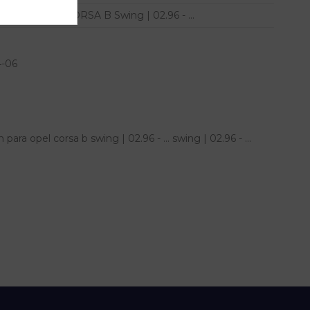
CORSA B Swing | 02.96 - ...
4-06
a opel corsa b swing | 02.96 - ... swing | 02.96 - ...