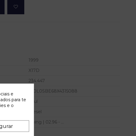
1999
X17D
234.447
W0L0SBE68X4315088
ciais e
zados para te
Azul
ies e o
Diesel
Swing | 02.96 - ...
gurar