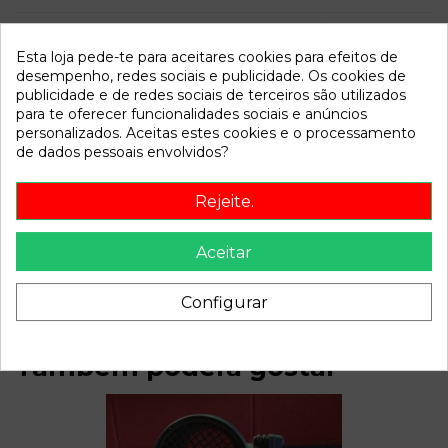
Modelo
BRAVO (182) JTD 100 Sport |
10.98 - ...
Esta loja pede-te para aceitares cookies para efeitos de
desempenho, redes sociais e publicidade. Os cookies de
publicidade e de redes sociais de terceiros são utilizados
Referência
531742
para te oferecer funcionalidades sociais e anúncios
Disponível a partir de:
2022-04-06
personalizados. Aceitas estes cookies e o processamento
de dados pessoais envolvidos?
Descrição
Rejeite.
Recambio de bomba direccion para fiat bravo (182) jtd 100
sport | 10.98 - ... jtd 100 sport | 10.98 - ... referencia OEM
Aceitar
IAM
Configurar
Também poderá gostar