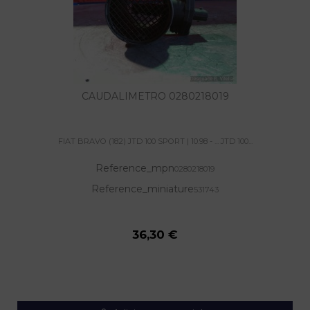
CAUDALIMETRO 0280218019
FIAT BRAVO (182) JTD 100 SPORT | 10.98 - ... JTD 100...
Reference_mpn
0280218019
Reference_miniature
531743
36,30 €