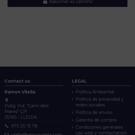
Adicionar ao carrinho
Contact us
LEGAL
Ramon Vilella
Política Ambiental
Política de privacidad y
redes sociales
Políg. Ind. "Camí dels
Frares" C/F
Política de envíos
25190 - LLEIDA
Garantía de compra
973 20 15 78
Condiciones generales
uso web y contractación
vilella@ramonvilella.com