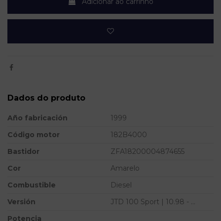
Adicionar ao carrinho
Dados do produto
Año fabricación
1999
Código motor
182B4000
Bastidor
ZFA18200004874655
Cor
Amarelo
Combustible
Diesel
Versión
JTD 100 Sport | 10.98 - ...
Potencia