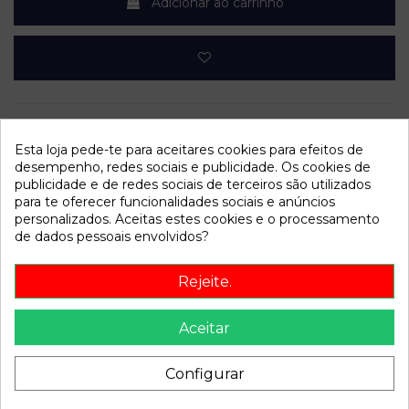
Adicionar ao carrinho
Esta loja pede-te para aceitares cookies para efeitos de
desempenho, redes sociais e publicidade. Os cookies de
Dados do produto
publicidade e de redes sociais de terceiros são utilizados
para te oferecer funcionalidades sociais e anúncios
Año fabricación
1996
personalizados. Aceitas estes cookies e o processamento
de dados pessoais envolvidos?
Código motor
F3R728
Bastidor
VF1B56LKC14764044
Rejeite.
Cor
Vermelho
Aceitar
Combustible
Gasolina
Configurar
Versión
2.0 CAT | 0.96 - ...
Potencia