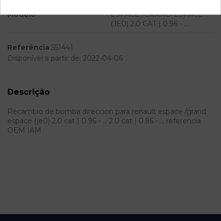
Modelo
ESPACE /GRAND ESPACE
(JE0) 2.0 CAT | 0.96 - ...
Referência
551441
Disponível a partir de:
2022-04-06
Descrição
Recambio de bomba direccion para renault espace /grand
espace (je0) 2.0 cat | 0.96 - ... 2.0 cat | 0.96 - ... referencia
OEM IAM