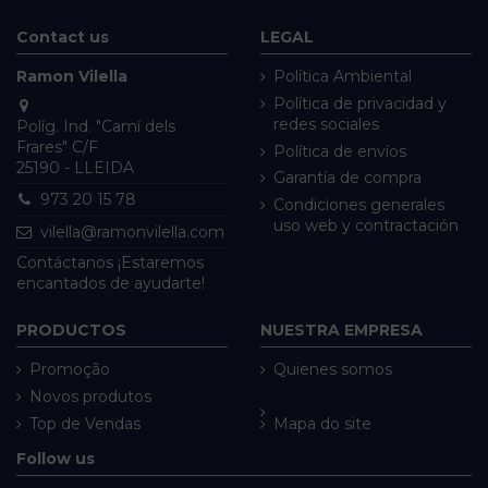
Contact us
LEGAL
Ramon Vilella
Política Ambiental
Política de privacidad y
redes sociales
Políg. Ind. "Camí dels
Frares" C/F
Política de envíos
25190 - LLEIDA
Garantía de compra
973 20 15 78
Condiciones generales
uso web y contractación
vilella@ramonvilella.com
Contáctanos ¡Estaremos
encantados de ayudarte!
PRODUCTOS
NUESTRA EMPRESA
Promoção
Quienes somos
Novos produtos
Top de Vendas
Mapa do site
Follow us