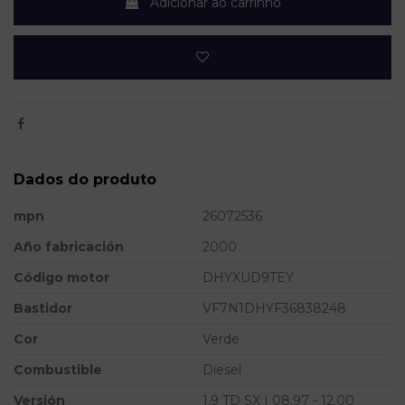
Adicionar ao carrinho
Dados do produto
mpn
26072536
Año fabricación
2000
Código motor
DHYXUD9TEY
Bastidor
VF7N1DHYF36838248
Cor
Verde
Combustible
Diesel
Versión
1.9 TD SX | 08.97 - 12.00