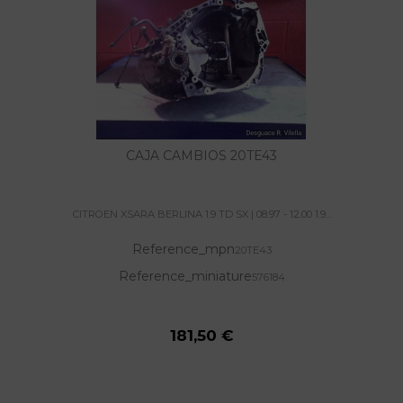
CAJA CAMBIOS 20TE43
CITROEN XSARA BERLINA 1.9 TD SX | 08.97 - 12.00 1.9...
Reference_mpn
20TE43
Reference_miniature
576184
181,50 €