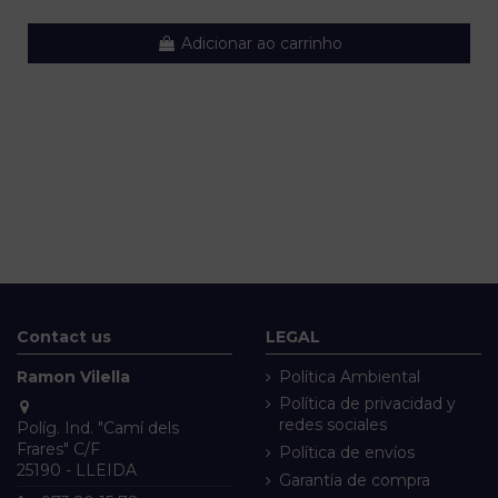
Adicionar ao carrinho
Contact us
LEGAL
Ramon Vilella
Política Ambiental
Política de privacidad y
redes sociales
Políg. Ind. "Camí dels
Frares" C/F
Política de envíos
25190 - LLEIDA
Garantía de compra