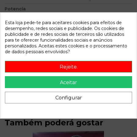
Potencia
Modelo
XSARA BERLINA 1.9 TD SX |
Esta loja pede-te para aceitares cookies para efeitos de
08.97 - 12.00
desempenho, redes sociais e publicidade. Os cookies de
publicidade e de redes sociais de terceiros são utilizados
Referência
576187
para te oferecer funcionalidades sociais e anúncios
personalizados. Aceitas estes cookies e o processamento
Disponível a partir de:
2022-04-06
de dados pessoais envolvidos?
Rejeite.
Descrição
Recambio de bomba direccion para citroen xsara berlina 1.9
Aceitar
td sx | 08.97 - 12.00 1.9 td sx | 08.97 - 12.00 referencia OEM
IAM 26072536
Configurar
Também poderá gostar