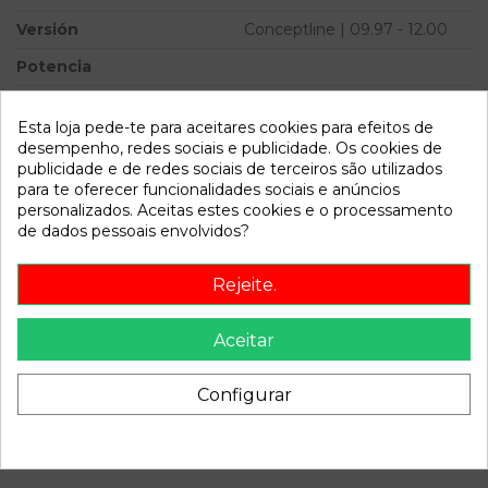
Versión
Conceptline | 09.97 - 12.00
Potencia
Ref.Marca
Esta loja pede-te para aceitares cookies para efeitos de
Modelo
GOLF IV BERLINA (1J1)
desempenho, redes sociais e publicidade. Os cookies de
Conceptline | 09.97 - 12.00
publicidade e de redes sociais de terceiros são utilizados
para te oferecer funcionalidades sociais e anúncios
personalizados. Aceitas estes cookies e o processamento
Referência
577721
de dados pessoais envolvidos?
Disponível a partir de:
2022-04-06
Rejeite.
Descrição
Aceitar
Recambio de bomba direccion para volkswagen golf iv
berlina (1j1) conceptline | 09.97 - 12.00 conceptline | 09.97 -
Configurar
12.00 referencia OEM IAM 1JO422154BES KY17002