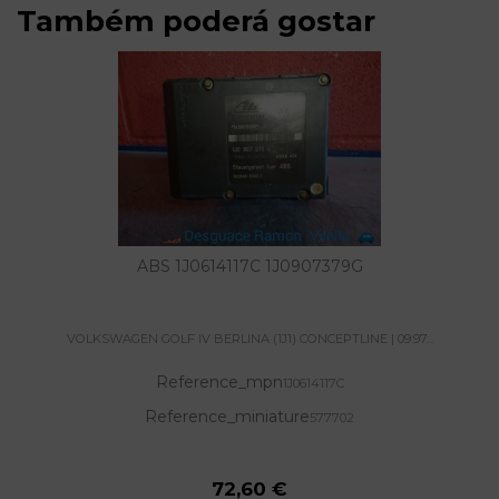
Também poderá gostar
ABS 1J0614117C 1J0907379G
VOLKSWAGEN GOLF IV BERLINA (1J1) CONCEPTLINE | 09.97...
Reference_mpn
1J0614117C
Reference_miniature
577702
72,60 €