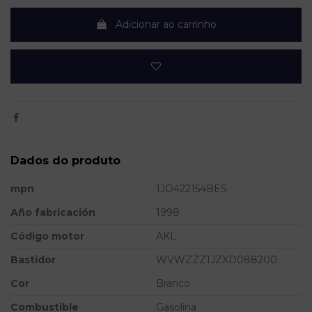
Adicionar ao carrinho
Dados do produto
mpn
1JO422154BES
Año fabricación
1998
Código motor
AKL
Bastidor
WVWZZZ1JZXD088200
Cor
Branco
Combustible
Gasolina