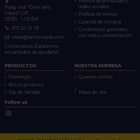
Política de privacidad y
redes sociales
Políg. Ind. "Camí dels
Frares" C/F
Política de envíos
25190 - LLEIDA
Garantía de compra
973 20 15 78
Condiciones generales
uso web y contractación
vilella@ramonvilella.com
Contáctanos ¡Estaremos
encantados de ayudarte!
PRODUCTOS
NUESTRA EMPRESA
Promoção
Quienes somos
Novos produtos
Top de Vendas
Mapa do site
Follow us