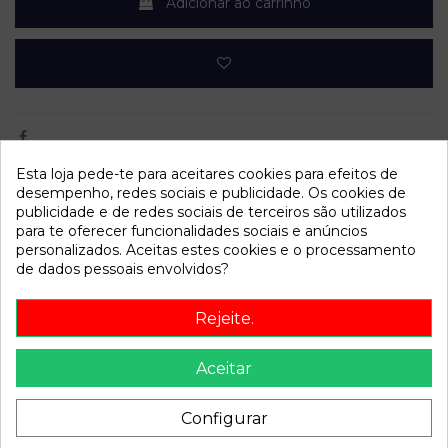
Adicionar ao carrinho
Esta loja pede-te para aceitares cookies para efeitos de
desempenho, redes sociais e publicidade. Os cookies de
Dados do produto
publicidade e de redes sociais de terceiros são utilizados
para te oferecer funcionalidades sociais e anúncios
mpn
7846075
personalizados. Aceitas estes cookies e o processamento
de dados pessoais envolvidos?
Año fabricación
1997
Bastidor
VF1BA0F0G16078978
Rejeite.
Cor
Vermelho
Aceitar
Combustible
Gasolina
Versión
1.6e Alize | 01.96 - 12.99
Configurar
Potencia