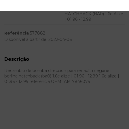
Modelo
MEGANE I BERLINA
HATCHBACK (BA0) 1.6e Alize
| 01.96 - 12.99
Referência
577882
Disponível a partir de:
2022-04-06
Descrição
Recambio de bomba direccion para renault megane i
berlina hatchback (ba0) 1.6e alize | 01.96 - 12.99 1.6e alize |
01.96 - 12.99 referencia OEM IAM 7846075