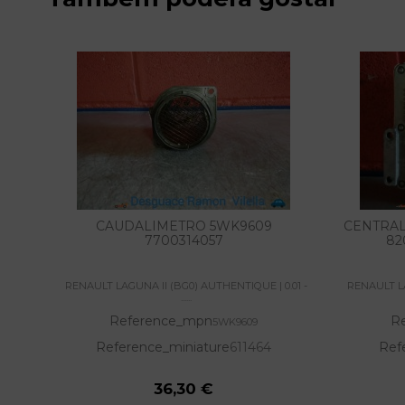
CAUDALIMETRO 5WK9609
CENTRAL
7700314057
82
RENAULT LAGUNA II (BG0) AUTHENTIQUE | 0.01 -
RENAULT LA
......
Reference_mpn
R
5WK9609
Reference_miniature
611464
Ref
36,30 €