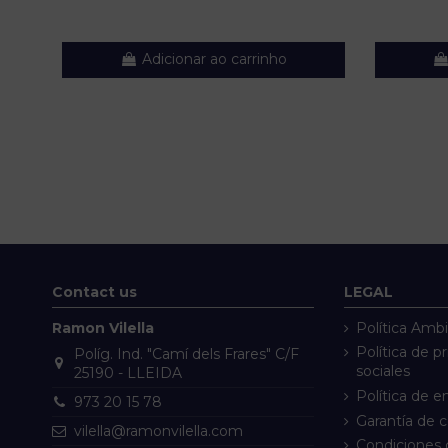
Adicionar ao carrinho
Contact us
LEGAL
Ramon Vilella
Política Ambi
Política de p
Políg. Ind. "Camí dels Frares" C/F
sociales
25190 - LLEIDA
Política de e
973 20 15 78
Garantía de 
vilella@ramonvilella.com
Condiciones 