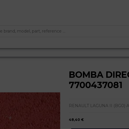
BOMBA DIREC
7700437081
RENAULT LAGUNA II (BG0) AUT
48,40 €