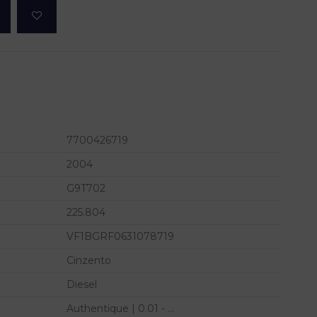
7700426719
2004
G9T702
225.804
VF1BGRF0631078719
Cinzento
Diesel
Authentique | 0.01 - ...