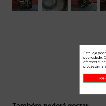
Esta loja ped
publicidade. O
oferecer func
processament
Rej
Também poderá gostar