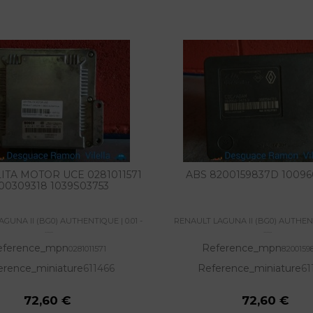
ITA MOTOR UCE 0281011571
ABS 8200159837D 10096
00309318 1039S03753
GUNA II (BG0) AUTHENTIQUE | 0.01 -
RENAULT LAGUNA II (BG0) AUTHENTI
......
......
eference_mpn
Reference_mpn
0281011571
8200159
erence_miniature
611466
Reference_miniature
61
72,60 €
72,60 €