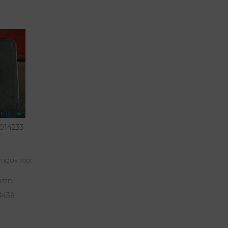
014233
QUE | 0.01 -
837D
1439