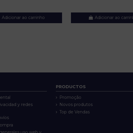
Adicionar ao carrinho
Adicionar ao carri
PRODUCTOS
ental
Promoção
rivacidad y redes
Novos produtos
Top de Vendas
nvíos
compra
generales uso web y