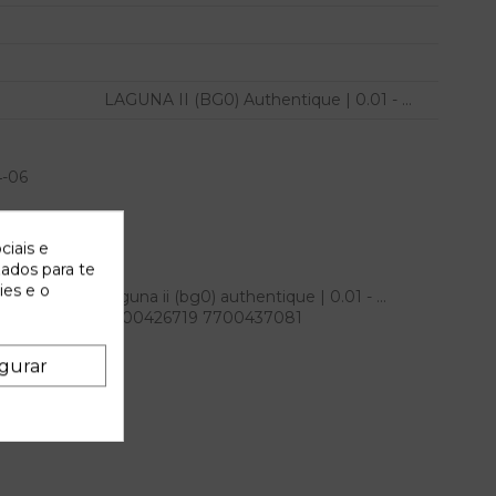
LAGUNA II (BG0) Authentique | 0.01 - ...
4-06
ciais e
zados para te
ies e o
ra renault laguna ii (bg0) authentique | 0.01 - ...
erencia OEM IAM 7700426719 7700437081
gurar