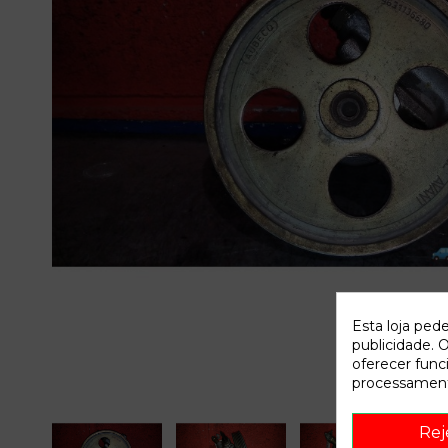
Esta loja ped
publicidade. O
oferecer func
processament
Rej