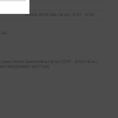
XSARA BERLINA 1.6i SX | 12.97 - 12.00
4-06
a citroen xsara berlina 1.6i sx | 12.97 - 12.00 1.6i sx |
M IAM 9632334880 26071206