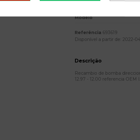
Ref.Marca
Modelo
Referência
693619
Disponível a partir de:
2022-0
Descrição
Recambio de bomba direccion par
12.97 - 12.00 referencia OE