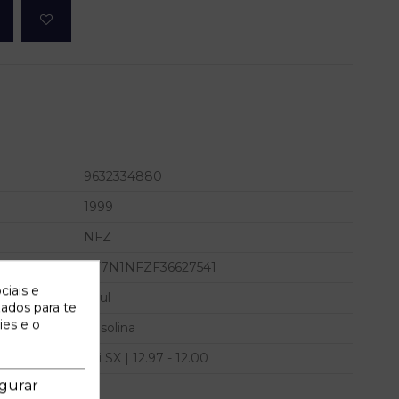
9632334880
1999
NFZ
VF7N1NFZF36627541
ciais e
Azul
zados para te
ies e o
Gasolina
1.6i SX | 12.97 - 12.00
gurar