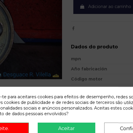
Adicionar ao carrinho
Dados do produto
mpn
Año fabricación
Código motor
Bastidor
e-te para aceitares cookies para efeitos de desempenho, redes so
Cor
s cookies de publicidade e de redes sociais de terceiros são utili
ionalidades sociais e anúncios personalizados. Aceitas estes cook
Combustible
o de dados pessoais envolvidos?
Versión
eite.
Aceitar
Confi
Potencia