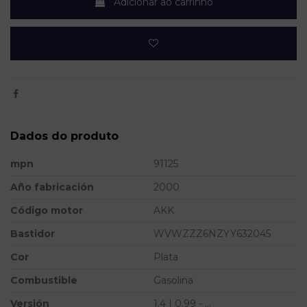
Adicionar ao carrinho
Dados do produto
mpn
91125
Año fabricación
2000
Código motor
AKK
Bastidor
WVWZZZ6NZYY632045
Cor
Plata
Combustible
Gasolina
Versión
1.4 | 0.99 - ...