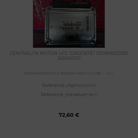
CENTRALITA MOTOR UCE 0261206767 030906032BD
26SA0000
VOLKSWAGEN POLO BERLINA (6N2) 1.4 | 0.99 - ... 1.4 |...
Reference_mpn
0261206767
Reference_miniature
758217
72,60 €