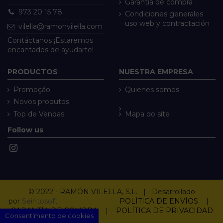
Garantía de compra
973 20 15 78
Condiciones generales
uso web y contractación
vilella@ramonvilella.com
Contáctanos ¡Estaremos
encantados de ayudarte!
PRODUCTOS
NUESTRA EMPRESA
Promoção
Quienes somos
Novos produtos
Top de Vendas
Mapa do site
Follow us
© 2022 - RAMÓN VILELLA, S.L. | Desarrollado
por
Seintosoft
POLÍTICA DE ENVÍOS
|
GARANTÍA DE COMPRA
|
POLÍTICA DE PRIVACIDAD
Consentimento de cookies