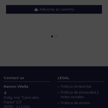
Adicionar ao carrinho
Contact us
LEGAL
Ramon Vilella
Política Ambiental
Política de privacidad y
redes sociales
Políg. Ind. "Camí dels
Frares" C/F
Política de envíos
25190 - LLEIDA