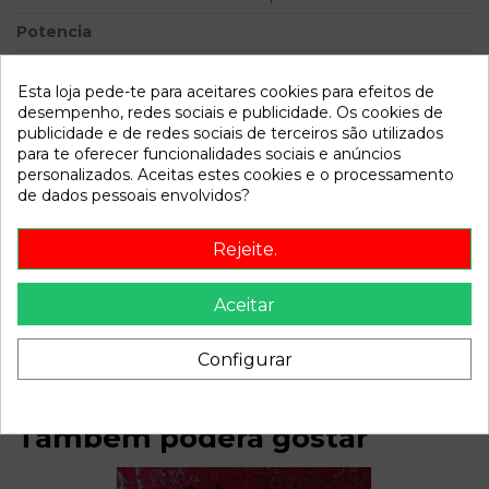
Potencia
Modelo
POLO BERLINA (6N2) 1.4 |
0.99 - ...
Esta loja pede-te para aceitares cookies para efeitos de
desempenho, redes sociais e publicidade. Os cookies de
publicidade e de redes sociais de terceiros são utilizados
Referência
711591
para te oferecer funcionalidades sociais e anúncios
Disponível a partir de:
2022-04-06
personalizados. Aceitas estes cookies e o processamento
de dados pessoais envolvidos?
Descrição
Rejeite.
Recambio de bomba direccion para volkswagen polo
Aceitar
berlina (6n2) 1.4 | 0.99 - ... 1.4 | 0.99 - ... referencia OEM IAM
91125
Configurar
Também poderá gostar