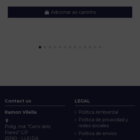
Adicionar ao carrinho
Contact us
LEGAL
Ramon Vilella
Política Ambiental
Política de privacidad y
redes sociales
Políg. Ind. "Camí dels
Frares" C/F
Política de envíos
25190 - LLEIDA