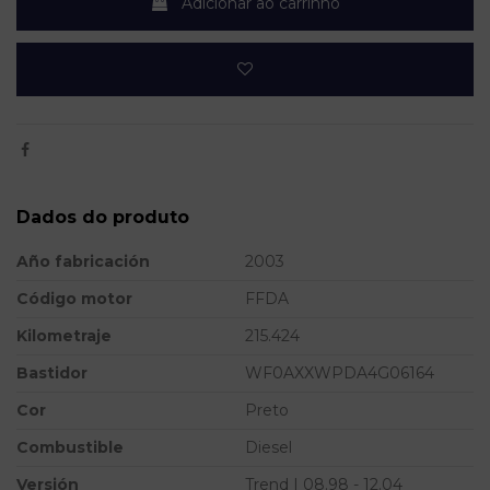
Adicionar ao carrinho
Dados do produto
Año fabricación
2003
Código motor
FFDA
Kilometraje
215.424
Bastidor
WF0AXXWPDA4G06164
Cor
Preto
Combustible
Diesel
Versión
Trend | 08.98 - 12.04