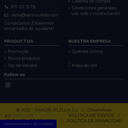
Garantía de compra
973 20 15 78
Condiciones generales
uso web y contractación
vilella@ramonvilella.com
Contáctanos ¡Estaremos
encantados de ayudarte!
PRODUCTOS
NUESTRA EMPRESA
Promoção
Quienes somos
Novos produtos
Top de Vendas
Mapa do site
Follow us
© 2022 - RAMÓN VILELLA, S.L. | Desarrollado
por
Seintosoft
POLÍTICA DE ENVÍOS
|
GARANTÍA DE COMPRA
|
POLÍTICA DE PRIVACIDAD
Consentimento de cookies