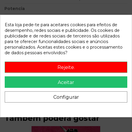
Potencia
Modelo
FOCUS BERLINA (CAK)
Trend | 08.98 - 12.04
Esta loja pede-te para aceitares cookies para efeitos de
desempenho, redes sociais e publicidade. Os cookies de
publicidade e de redes sociais de terceiros são utilizados
Referência
720603
para te oferecer funcionalidades sociais e anúncios
Disponível a partir de:
2022-04-06
personalizados. Aceitas estes cookies e o processamento
de dados pessoais envolvidos?
Descrição
Rejeite.
Recambio de bomba freno para ford focus berlina (cak)
Aceitar
trend | 08.98 - 12.04 trend | 08.98 - 12.04 referencia OEM
IAM
Configurar
Também poderá gostar