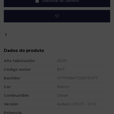
Adicionar ao carrinho
Dados do produto
Año fabricación
2009
Código motor
8HT
Bastidor
VF7PM8HTC89731477
Cor
Branco
Combustible
Diesel
Versión
Audace | 09.07 - 12.10
Potencia