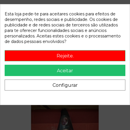
Modelo
C1 Audace | 09.07 - 12.10
Esta loja pede-te para aceitares cookies para efeitos de
desempenho, redes sociais e publicidade. Os cookies de
Referência
737589
publicidade e de redes sociais de terceiros são utilizados
Disponível a partir de:
2022-04-06
para te oferecer funcionalidades sociais e anúncios
personalizados. Aceitas estes cookies e o processamento
de dados pessoais envolvidos?
Descrição
Rejeite.
Recambio de bomba freno para citroen c1 audace | 09.07 -
12.10 audace | 09.07 - 12.10 referencia OEM IAM
Aceitar
Configurar
Também poderá gostar