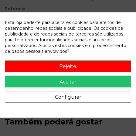
Potencia
Modelo
CORDOBA BERLINA (6L2)
Esta loja pede-te para aceitares cookies para efeitos de
Reference | 04.04 - 12.07
desempenho, redes sociais e publicidade. Os cookies de
publicidade e de redes sociais de terceiros são utilizados
Referência
765705
para te oferecer funcionalidades sociais e anúncios
personalizados. Aceitas estes cookies e o processamento
Disponível a partir de:
2022-04-06
de dados pessoais envolvidos?
Rejeite.
Descrição
Recambio de bomba freno para seat cordoba berlina (6l2)
Aceitar
reference | 04.04 - 12.07 reference | 04.04 - 12.07
referencia OEM IAM
Configurar
Também poderá gostar