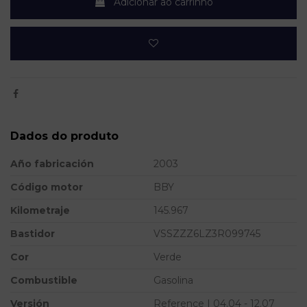
Adicionar ao carrinho
Dados do produto
Año fabricación
2003
Código motor
BBY
Kilometraje
145.967
Bastidor
VSSZZZ6LZ3R099745
Cor
Verde
Combustible
Gasolina
Versión
Reference | 04.04 - 12.07