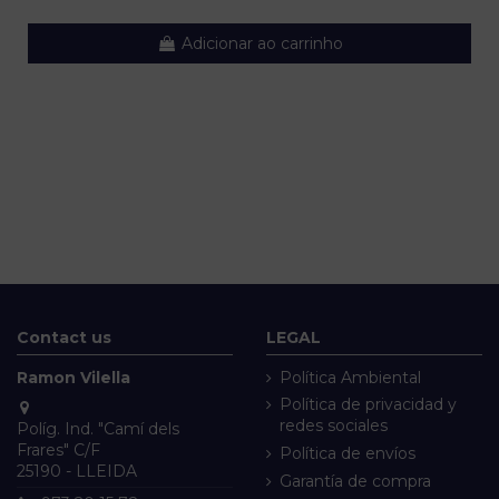
Adicionar ao carrinho
Contact us
LEGAL
Ramon Vilella
Política Ambiental
Política de privacidad y
redes sociales
Políg. Ind. "Camí dels
Frares" C/F
Política de envíos
25190 - LLEIDA
Garantía de compra