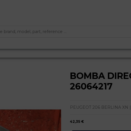
BOMBA DIREC
26064217
PEUGEOT 206 BERLINA XN | 09
42,35 €