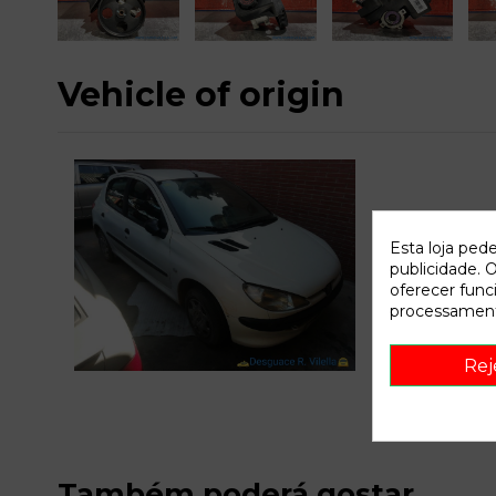
Vehicle of origin
Esta loja ped
publicidade. O
oferecer func
processament
C
Rej
Também poderá gostar