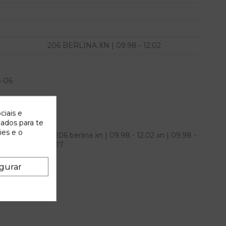
206 BERLINA XN | 09.98 - 12.02
4-06
ciais e
zados para te
ies e o
ara peugeot 206 berlina xn | 09.98 - 12.02 xn | 09.98 -
31411580 26064217
gurar