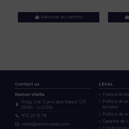
Adicionar ao carrinho
Contact us
LEGAL
Ramon Vilella
Política Ambi
Política de p
Políg. Ind. "Camí dels Frares" C/F
sociales
25190 - LLEIDA
Política de e
973 20 15 78
Garantía de 
vilella@ramonvilella.com
Condiciones 