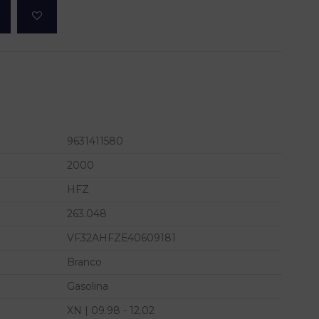
9631411580
2000
HFZ
263.048
VF32AHFZE40609181
Branco
Gasolina
XN | 09.98 - 12.02