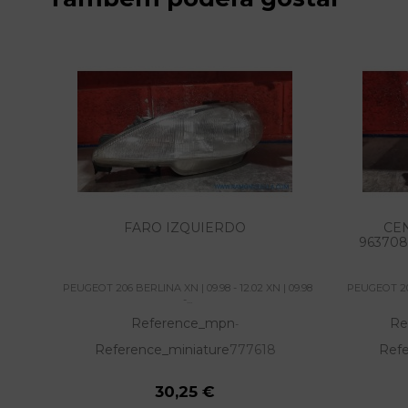
FARO IZQUIERDO
CE
963708
PEUGEOT 206 BERLINA XN | 09.98 - 12.02 XN | 09.98
PEUGEOT 206
-...
Reference_mpn
Re
-
Reference_miniature
777618
Refe
30,25 €