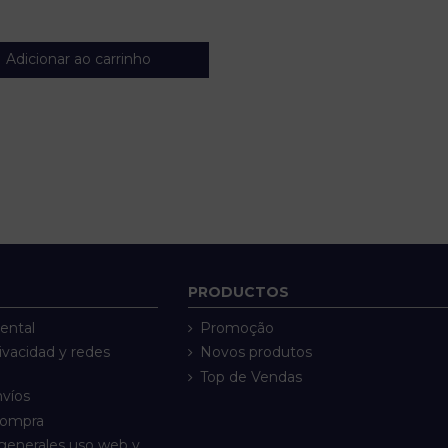
Adicionar ao carrinho
PRODUCTOS
ental
Promoção
rivacidad y redes
Novos produtos
Top de Vendas
nvíos
compra
generales uso web y