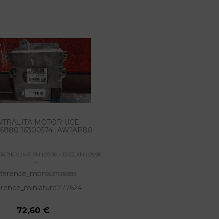
NTRALITA MOTOR UCE
6880 16300574 IAW1AP80
 BERLINA XN | 09.98 - 12.02 XN | 09.98
-...
ference_mpn
9637086880
rence_miniature
777624
72,60 €