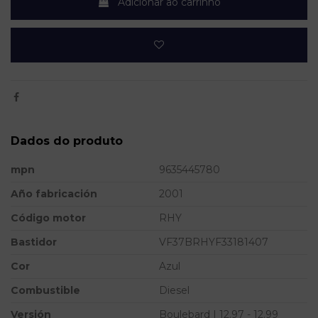
Adicionar ao carrinho
Dados do produto
mpn
9635445780
Año fabricación
2001
Código motor
RHY
Bastidor
VF37BRHYF33181407
Cor
Azul
Combustible
Diesel
Versión
Boulebard | 12.97 - 12.99