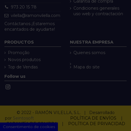
Garantía de compra
973 20 15 78
Condiciones generales
uso web y contractación
vilella@ramonvilella.com
Contáctanos ¡Estaremos
encantados de ayudarte!
PRODUCTOS
NUESTRA EMPRESA
Promoção
Quienes somos
Novos produtos
Top de Vendas
Mapa do site
Follow us
© 2022 - RAMÓN VILELLA, S.L. | Desarrollado
por
Seintosoft
POLÍTICA DE ENVÍOS
|
GARANTÍA DE COMPRA
|
POLÍTICA DE PRIVACIDAD
Consentimento de cookies