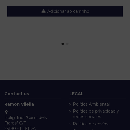
Adicionar ao carrinho
Contact us
LEGAL
Ramon Vilella
Política Ambiental
Política de privacidad y
redes sociales
Políg. Ind. "Camí dels
Frares" C/F
Política de envíos
25190 - LLEIDA