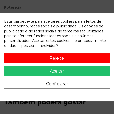
Potencia
Modelo
306 BERLINA 3/4/5 PUERTAS
(S2) Boulebard | 12.97 - 12.99
Esta loja pede-te para aceitares cookies para efeitos de
desempenho, redes sociais e publicidade. Os cookies de
publicidade e de redes sociais de terceiros são utilizados
Referência
793272
para te oferecer funcionalidades sociais e anúncios
Disponível a partir de:
2022-04-06
personalizados. Aceitas estes cookies e o processamento
de dados pessoais envolvidos?
Descrição
Rejeite.
Recambio de bomba direccion para peugeot 306 berlina
Aceitar
3/4/5 puertas (s2) boulebard | 12.97 - 12.99 boulebard | 12.97
- 12.99 referencia OEM IAM 9635445780
Configurar
Também poderá gostar