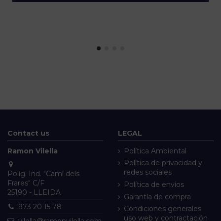
Contact us
LEGAL
Ramon Vilella
Política Ambiental
Política de privacidad y
redes sociales
Políg. Ind. "Camí dels
Frares" C/F
Política de envíos
25190 - LLEIDA
Garantía de compra
973 20 15 78
Condiciones generales
uso web y contractación
vilella@ramonvilella.com