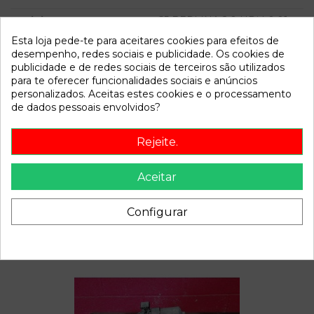
Modelo
C5 BERLINA 2.0 HDi | 0.01 -
0.04
Esta loja pede-te para aceitares cookies para efeitos de
desempenho, redes sociais e publicidade. Os cookies de
publicidade e de redes sociais de terceiros são utilizados
Referência
801956
para te oferecer funcionalidades sociais e anúncios
Disponível a partir de:
2022-04-06
personalizados. Aceitas estes cookies e o processamento
de dados pessoais envolvidos?
Descrição
Rejeite.
Recambio de bomba freno para citroen c5 berlina 2.0 hdi |
0.01 - 0.04 2.0 hdi | 0.01 - 0.04 referencia OEM IAM
Aceitar
Configurar
Também poderá gostar