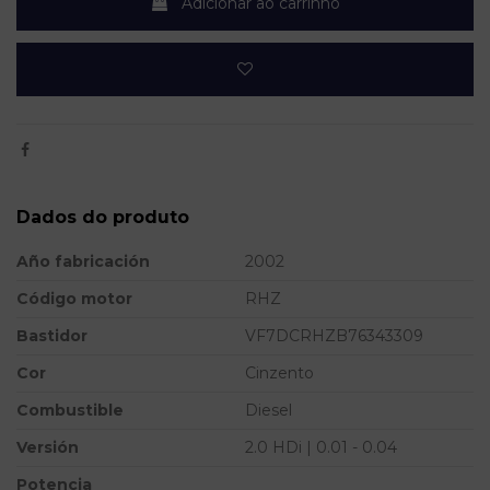
Adicionar ao carrinho
Dados do produto
Año fabricación
2002
Código motor
RHZ
Bastidor
VF7DCRHZB76343309
Cor
Cinzento
Combustible
Diesel
Versión
2.0 HDi | 0.01 - 0.04
Potencia