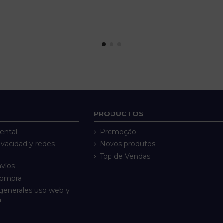
PRODUCTOS
ental
Promoção
rivacidad y redes
Novos produtos
Top de Vendas
nvíos
compra
generales uso web y
n