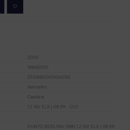
2000
188A5000
ZFA18800004140152
Vermelho
Gasolina
1.2 16V ELX | 08.99 - 12.01
PUNTO BERLINA (188) 1.2 16V ELX | 08.99