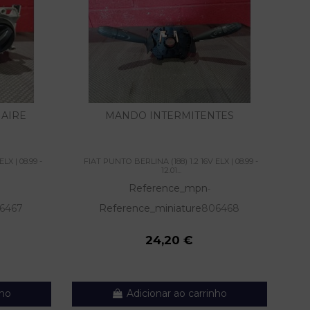
AIRE
MANDO INTERMITENTES
LX | 08.99 -
FIAT PUNTO BERLINA (188) 1.2 16V ELX | 08.99 -
FI
12.01...
Reference_mpn
-
6467
Reference_miniature
806468
24,20 €
nho
Adicionar ao carrinho