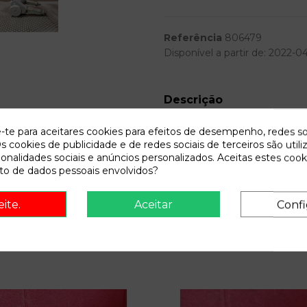
Referência
806479
Disponível a partir de:
2022-0
Descrição
Recambio de bomba freno para f
e-te para aceitares cookies para efeitos de desempenho, redes so
elx | 08.99 - 12.01 referenci
s cookies de publicidade e de redes sociais de terceiros são utili
ionalidades sociais e anúncios personalizados. Aceitas estes cook
o de dados pessoais envolvidos?
eite.
Aceitar
Confi