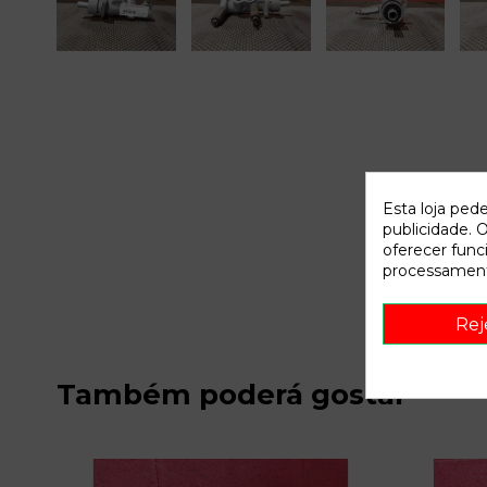
Esta loja ped
publicidade. O
oferecer func
processament
Rej
Também poderá gostar