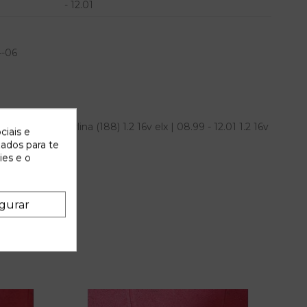
- 12.01
4-06
iat punto berlina (188) 1.2 16v elx | 08.99 - 12.01 1.2 16v
ciais e
a OEM IAM
zados para te
ies e o
gurar