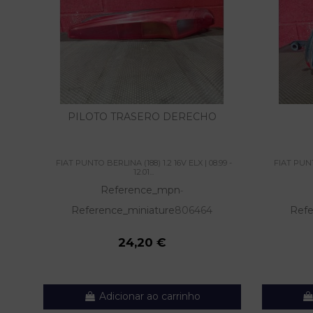
PILOTO TRASERO DERECHO
FIAT PUNTO BERLINA (188) 1.2 16V ELX | 08.99 -
FIAT PUNTO
12.01...
Reference_mpn
-
Reference_miniature
806464
Refe
24,20 €
Adicionar ao carrinho