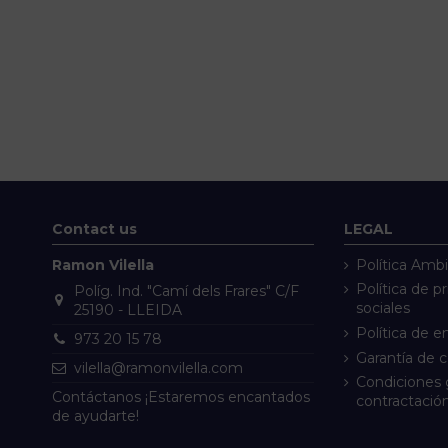
Contact us
LEGAL
Ramon Vilella
Política Ambi
Política de p
Políg. Ind. "Camí dels Frares" C/F
sociales
25190 - LLEIDA
Política de e
973 20 15 78
Garantía de 
vilella@ramonvilella.com
Condiciones 
Contáctanos ¡Estaremos encantados
contractació
de ayudarte!