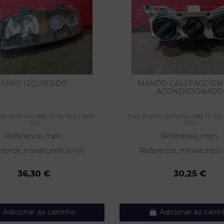
FARO IZQUIERDO
MANDO CALEFACCION 
ACONDICIONADO
 BERLINA (188) 1.2 16V ELX | 08.99 -
FIAT PUNTO BERLINA (188) 1.2 16V E
12.01...
12.01...
Reference_mpn
Reference_mpn
-
-
rence_miniature
806466
Reference_miniature
80
36,30 €
30,25 €
Adicionar ao carrinho
Adicionar ao carri