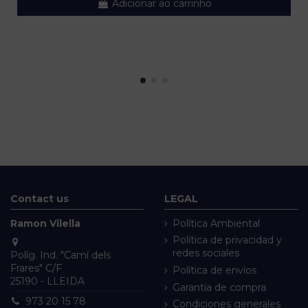
Adicionar ao carrinho
Contact us
LEGAL
Ramon Vilella
Política Ambiental
Política de privacidad y
redes sociales
Políg. Ind. "Camí dels
Frares" C/F
Política de envíos
25190 - LLEIDA
Garantía de compra
973 20 15 78
Condiciones generales