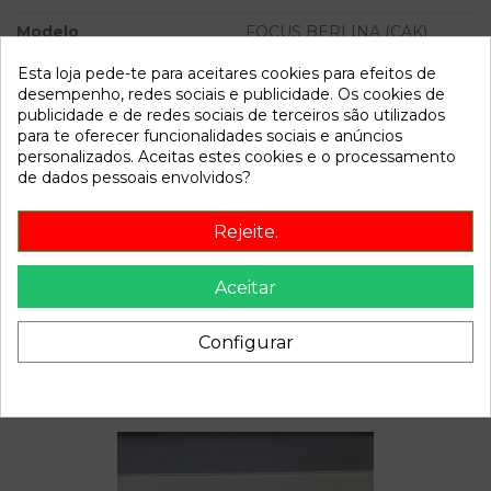
Modelo
FOCUS BERLINA (CAK)
Ambiente | 0.98 - ...
Esta loja pede-te para aceitares cookies para efeitos de
desempenho, redes sociais e publicidade. Os cookies de
Referência
810979
publicidade e de redes sociais de terceiros são utilizados
Disponível a partir de:
2022-04-06
para te oferecer funcionalidades sociais e anúncios
personalizados. Aceitas estes cookies e o processamento
de dados pessoais envolvidos?
Descrição
Rejeite.
Recambio de mando limpia para ford focus berlina (cak)
ambiente | 0.98 - ... ambiente | 0.98 - ... referencia OEM
Aceitar
IAM
Configurar
Também poderá gostar