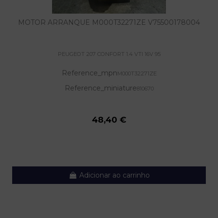
MOTOR ARRANQUE M000T32271ZE V75500178004
PEUGEOT 207 CONFORT 1.4 VTI 16V 95
Reference_mpn
M000T32271ZE
Reference_miniature
810670
48,40 €
Adicionar ao carrinho