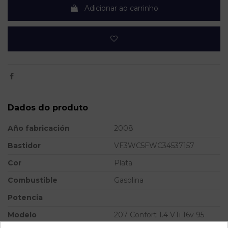
Adicionar ao carrinho
Dados do produto
Año fabricación
2008
Bastidor
VF3WC5FWC34537157
Cor
Plata
Combustible
Gasolina
Potencia
Modelo
207 Confort 1.4 VTi 16v 95