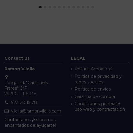
Contact us
LEGAL
Ramon Vilella
Política Ambiental
Política de privacidad y
redes sociales
Políg. Ind. "Camí dels
Frares" C/F
Política de envíos
25190 - LLEIDA
Garantía de compra
973 20 15 78
Condiciones generales
uso web y contractación
vilella@ramonvilella.com
Contáctanos ¡Estaremos
encantados de ayudarte!