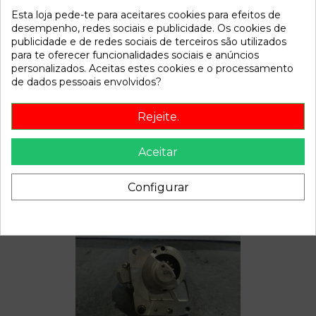
Esta loja pede-te para aceitares cookies para efeitos de
Referência
811000
desempenho, redes sociais e publicidade. Os cookies de
Disponível a partir de:
2022-04-07
publicidade e de redes sociais de terceiros são utilizados
para te oferecer funcionalidades sociais e anúncios
personalizados. Aceitas estes cookies e o processamento
Descrição
de dados pessoais envolvidos?
Recambio de maneta interior delantera derecha para
Rejeite.
peugeot 207 confort 1.4 vti 16v 95 referencia OEM IAM
Aceitar
Configurar
Também poderá gostar