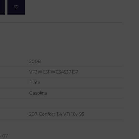
2008
VF3WC5FWC34537157
Plata
Gasolina
207 Confort 1.4 VTi 16v 95
4-07