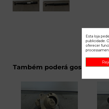
Esta loja ped
publicidade. O
oferecer func
processament
Rej
Também poderá gostar