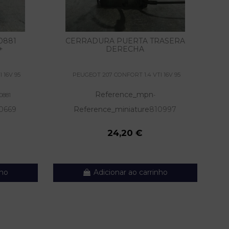
0881
CERRADURA PUERTA TRASERA
M
+
DERECHA
 16V 95
PEUGEOT 207 CONFORT 1.4 VTI 16V 95
Reference_mpn
0881
-
0669
Reference_miniature
810997
24,20 €
nho
Adicionar ao carrinho