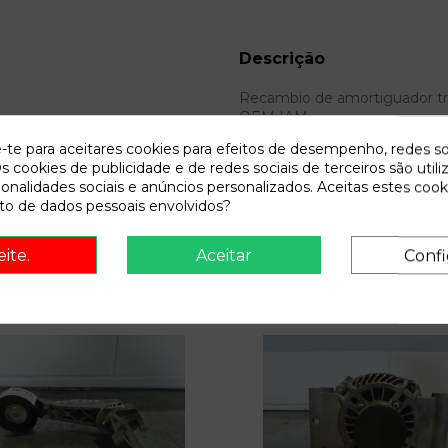
Descrição
Recambio de amortiguador tras
OEM IAM
e-te para aceitares cookies para efeitos de desempenho, redes so
s cookies de publicidade e de redes sociais de terceiros são utili
ionalidades sociais e anúncios personalizados. Aceitas estes cook
o de dados pessoais envolvidos?
eite.
Aceitar
Confi