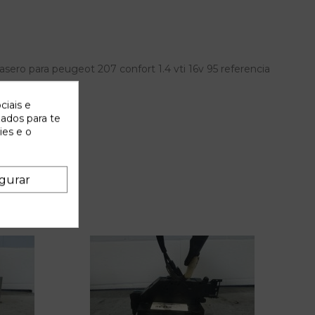
ero para peugeot 207 confort 1.4 vti 16v 95 referencia
ciais e
zados para te
ies e o
gurar