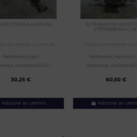
SOR CORREA AUXILIAR
ALTERNADOR A005TG
V75769568004 CL8
OT 207 CONFORT 1.4 VTI 16V 95
PEUGEOT 207 CONFORT 1.4 VTI
Reference_mpn
Reference_mpn
-
A005TG
erence_miniature
810671
Reference_miniature
81
30,25 €
60,50 €
Adicionar ao carrinho
Adicionar ao carri