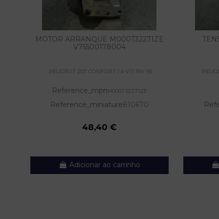
MOTOR ARRANQUE M000T32271ZE
TEN
V75500178004
PEUGEOT 207 CONFORT 1.4 VTI 16V 95
PEUGE
Reference_mpn
M000T32271ZE
Reference_miniature
810670
Ref
48,40 €
Adicionar ao carrinho