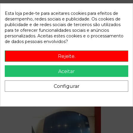
Modelo
Serie 3 Compact (E46)
Esta loja pede-te para aceitares cookies para efeitos de
desempenho, redes sociais e publicidade. Os cookies de
Referência
810476
publicidade e de redes sociais de terceiros são utilizados
Disponível a partir de:
2022-04-07
para te oferecer funcionalidades sociais e anúncios
personalizados. Aceitas estes cookies e o processamento
de dados pessoais envolvidos?
Descrição
Rejeite.
Recambio de motor limpia trasero para bmw serie 3
compact (e46) 2.0 16v diesel cat referencia OEM IAM
Aceitar
Configurar
Também poderá gostar