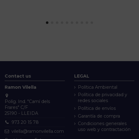
Contact us
LEGAL
Ramon Vilella
Política Ambiental
Política de privacidad y
redes sociales
Políg. Ind. "Camí dels
Frares" C/F
Política de envíos
25190 - LLEIDA
Garantía de compra
973 20 15 78
Condiciones generales
uso web y contractación
vilella@ramonvilella.com