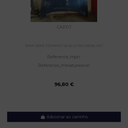
CAPOT
BMW SERIE 3 COMPACT (E46) 2.0 16V DIESEL CAT
Reference_mpn
-
Reference_miniature
816387
96,80 €
Adicionar ao carrinho