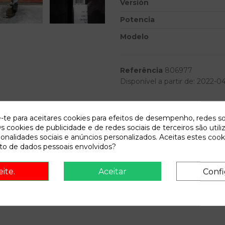
Versión
Potencia
Modelo
Referência
806977
Disponível a partir de:
2022-0
Descrição
e-te para aceitares cookies para efeitos de desempenho, redes so
s cookies de publicidade e de redes sociais de terceiros são utili
Recambio de motor elevalunas
ionalidades sociais e anúncios personalizados. Aceitas estes cook
(3b3) highline | 10.00 - 12.05
o de dados pessoais envolvidos?
eite.
Aceitar
Confi