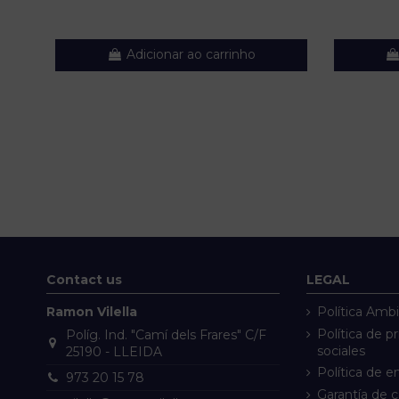
Adicionar ao carrinho
Contact us
LEGAL
Ramon Vilella
Política Ambi
Política de p
Políg. Ind. "Camí dels Frares" C/F
sociales
25190 - LLEIDA
Política de e
973 20 15 78
Garantía de 