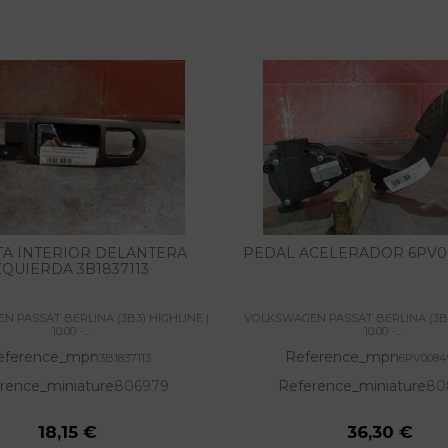
A INTERIOR DELANTERA
PEDAL ACELERADOR 6PV0
ZQUIERDA 3B1837113
 PASSAT BERLINA (3B3) HIGHLINE |
VOLKSWAGEN PASSAT BERLINA (3B3
10.00 -...
10.00 -...
eference_mpn
Reference_mpn
3B1837113
6PV0084
rence_miniature
806979
Reference_miniature
80
18,15 €
36,30 €