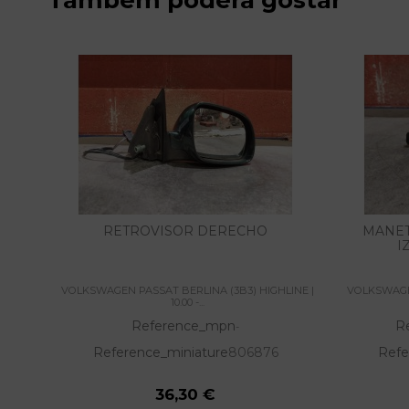
RETROVISOR DERECHO
MANET
I
VOLKSWAGEN PASSAT BERLINA (3B3) HIGHLINE |
VOLKSWAGEN
10.00 -...
Reference_mpn
R
-
Reference_miniature
806876
Refe
36,30 €