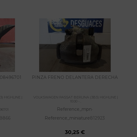
08496701
PINZA FRENO DELANTERA DERECHA
) HIGHLINE |
VOLKSWAGEN PASSAT BERLINA (3B3) HIGHLINE |
VOLK
10.00 -...
Reference_mpn
96701
-
8866
Reference_miniature
812923
30,25 €