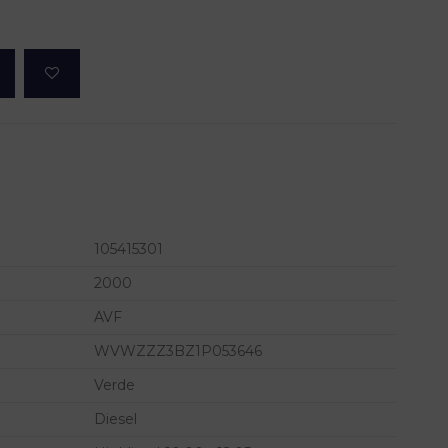
105415301
2000
AVF
WVWZZZ3BZ1P053646
Verde
Diesel