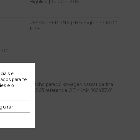
Highline | 10.00 - 12.05
PASSAT BERLINA (3B3) Highline | 10.00 -
12.05
4-07
ciais e
zados para te
 delantero derecho para volkswagen passat berlina
ies e o
 highline | 10.00 - 12.05 referencia OEM IAM 105415301
gurar