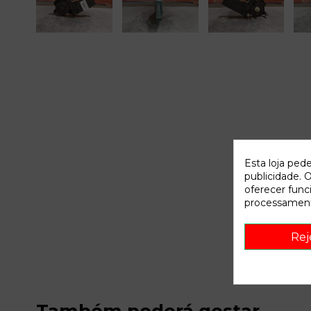
Esta loja ped
publicidade. O
oferecer func
processament
Rej
Também poderá gostar