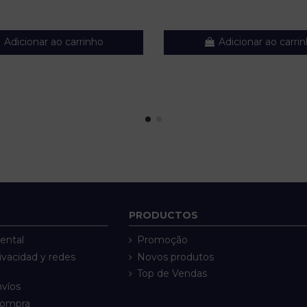
Adicionar ao carrinho
Adicionar ao carri
PRODUCTOS
ental
Promoção
rivacidad y redes
Novos produtos
Top de Vendas
nvíos
compra