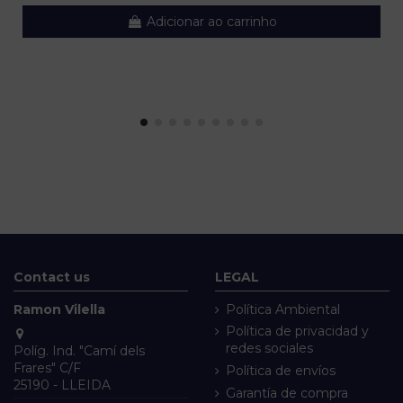
Adicionar ao carrinho
Contact us
LEGAL
Ramon Vilella
Política Ambiental
Política de privacidad y
redes sociales
Políg. Ind. "Camí dels
Frares" C/F
Política de envíos
25190 - LLEIDA
Garantía de compra