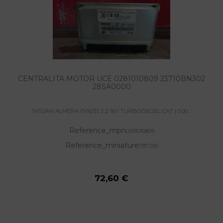
CENTRALITA MOTOR UCE 0281010809 23710BN302
28SA0000
NISSAN ALMERA (N16/E) 2.2 16V TURBODIESEL CAT | 0.00...
Reference_mpn
0281010809
Reference_miniature
787285
72,60 €