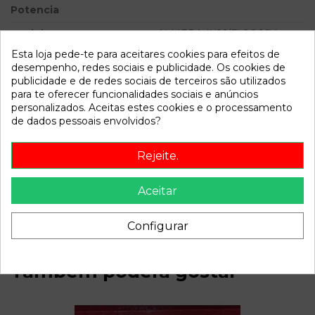
Potencia
Modelo
ALMERA (N16/E) 2.2 16V
Turbodiesel CAT | 0.00 - ...
Esta loja pede-te para aceitares cookies para efeitos de
desempenho, redes sociais e publicidade. Os cookies de
publicidade e de redes sociais de terceiros são utilizados
Referência
811088
para te oferecer funcionalidades sociais e anúncios
Disponível a partir de:
2022-04-08
personalizados. Aceitas estes cookies e o processamento
de dados pessoais envolvidos?
Descrição
Rejeite.
Recambio de servofreno para nissan almera (n16/e) 2.2 16v
turbodiesel cat | 0.00 - ... 2.2 16v turbodiesel cat | 0.00 - ...
Aceitar
referencia OEM IAM
Configurar
Também poderá gostar