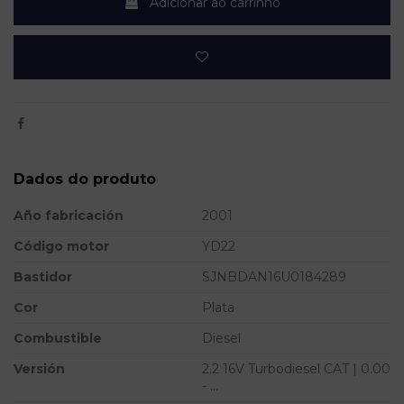
Adicionar ao carrinho
Dados do produto
Año fabricación
2001
Código motor
YD22
Bastidor
SJNBDAN16U0184289
Cor
Plata
Combustible
Diesel
Versión
2.2 16V Turbodiesel CAT | 0.00
- ...