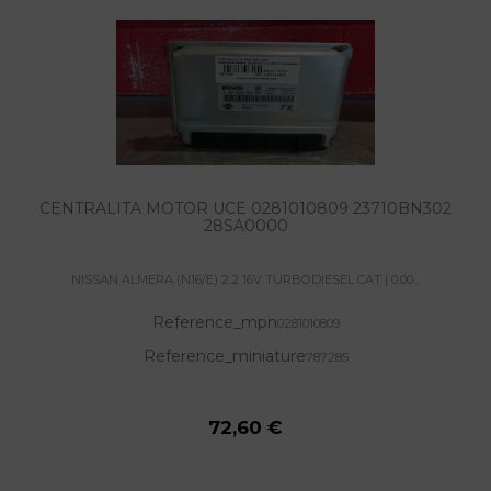
CENTRALITA MOTOR UCE 0281010809 23710BN302
28SA0000
NISSAN ALMERA (N16/E) 2.2 16V TURBODIESEL CAT | 0.00...
Reference_mpn
0281010809
Reference_miniature
787285
72,60 €