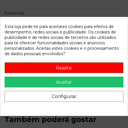
- ...
Potencia
Modelo
ALMERA (N16/E) 2.2 16V
Esta loja pede-te para aceitares cookies para efeitos de
Turbodiesel CAT | 0.00 - ...
desempenho, redes sociais e publicidade. Os cookies de
publicidade e de redes sociais de terceiros são utilizados
Referência
811098
para te oferecer funcionalidades sociais e anúncios
personalizados. Aceitas estes cookies e o processamento
Disponível a partir de:
2022-04-08
de dados pessoais envolvidos?
Rejeite.
Descrição
Recambio de maneta interior trasera izquierda para nissan
Aceitar
almera (n16/e) 2.2 16v turbodiesel cat | 0.00 - ... 2.2 16v
turbodiesel cat | 0.00 - ... referencia OEM IAM
Configurar
Também poderá gostar