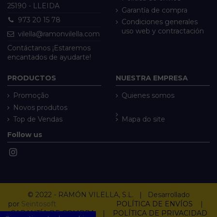
25190 - LLEIDA
Garantía de compra
973 20 15 78
Condiciones generales
uso web y contractación
vilella@ramonvilella.com
Contáctanos ¡Estaremos
encantados de ayudarte!
PRODUCTOS
NUESTRA EMPRESA
Promoção
Quienes somos
Novos produtos
Top de Vendas
Mapa do site
Follow us
© 2022 - RAMÓN VILELLA, S.L. | Desarrollado
por
Seintosoft
POLÍTICA DE ENVÍOS
|
GARANTÍA DE COMPRA
|
POLÍTICA DE PRIVACIDAD