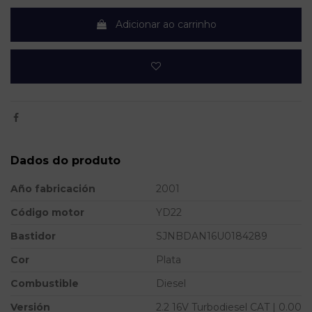
Adicionar ao carrinho
Dados do produto
Año fabricación
2001
Código motor
YD22
Bastidor
SJNBDAN16U0184289
Cor
Plata
Combustible
Diesel
Versión
2.2 16V Turbodiesel CAT | 0.00