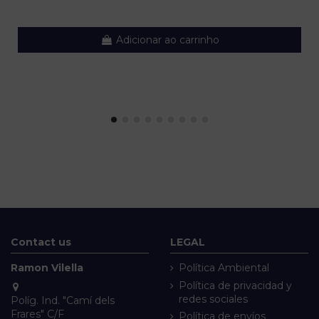
Adicionar ao carrinho
Contact us
LEGAL
Ramon Vilella
Política Ambiental
Política de privacidad y
redes sociales
Políg. Ind. "Camí dels
Frares" C/F
Política de envíos