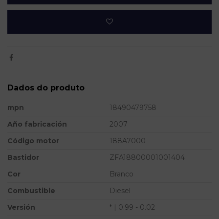
Dados do produto
mpn
18490479758
Año fabricación
2007
Código motor
188A7000
Bastidor
ZFA18800001001404
Cor
Branco
Combustible
Diesel
Versión
* | 0.99 - 0.02