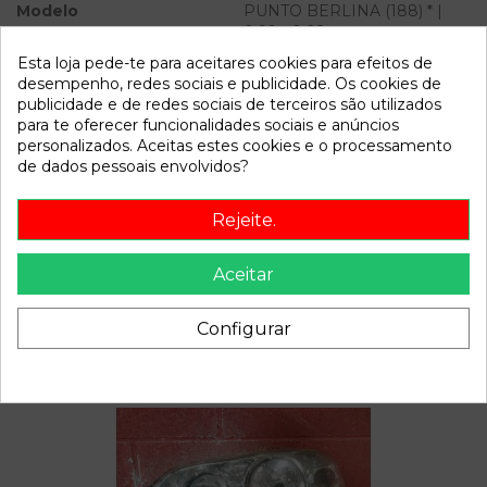
Modelo
PUNTO BERLINA (188) * |
0.99 - 0.02
Esta loja pede-te para aceitares cookies para efeitos de
desempenho, redes sociais e publicidade. Os cookies de
Referência
811302
publicidade e de redes sociais de terceiros são utilizados
Disponível a partir de:
2022-04-13
para te oferecer funcionalidades sociais e anúncios
personalizados. Aceitas estes cookies e o processamento
de dados pessoais envolvidos?
Descrição
Rejeite.
PALET 3. Recambio de caja cambios para fiat punto berlina
(188) | 0.99 - 0.02 | 0.99 - 0.02 referencia OEM IAM
18490479758
Aceitar
Configurar
Também poderá gostar