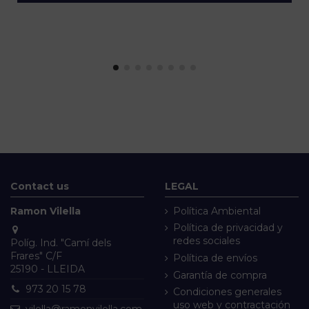
Contact us
LEGAL
Ramon Vilella
Política Ambiental
Política de privacidad y
redes sociales
Políg. Ind. "Camí dels
Frares" C/F
Política de envíos
25190 - LLEIDA
Garantía de compra
973 20 15 78
Condiciones generales
uso web y contractación
vilella@ramonvilella.com