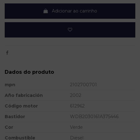
Adicionar ao carrinho
Dados do produto
mpn
2102700701
Año fabricación
2002
Código motor
612962
Bastidor
WDB2030161A375446
Cor
Verde
Combustible
Diesel