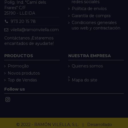
redes sociales
Políg. Ind. "Camí dels
Frares" C/F
Política de envíos
25190 - LLEIDA
Garantía de compra
973 20 15 78
Condiciones generales
uso web y contractación
vilella@ramonvilella.com
Contáctanos ¡Estaremos
encantados de ayudarte!
PRODUCTOS
NUESTRA EMPRESA
Promoção
Quienes somos
Novos produtos
Top de Vendas
Mapa do site
Follow us
© 2022 - RAMÓN VILELLA, S.L. | Desarrollado