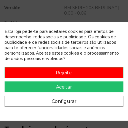
Versión
BM SERIE 203 BERLINA * |
0.00 - 0.06
Ref.Marca
Esta loja pede-te para aceitares cookies para efeitos de
Modelo
BM SERIE 203 BERLINA * |
desempenho, redes sociais e publicidade. Os cookies de
0.00 - 0.06
publicidade e de redes sociais de terceiros são utilizados
para te oferecer funcionalidades sociais e anúncios
Referência
811304
personalizados. Aceitas estes cookies e o processamento
Disponível a partir de:
2022-04-13
de dados pessoais envolvidos?
Rejeite.
Descrição
Aceitar
PALET 2. Recambio de caja cambios para mercedes bm
serie 203 berlina | 0.00 - 0.06 bm serie 203 berlina | 0.00 -
0.06 referencia OEM IAM 2102700701 7226400
Configurar