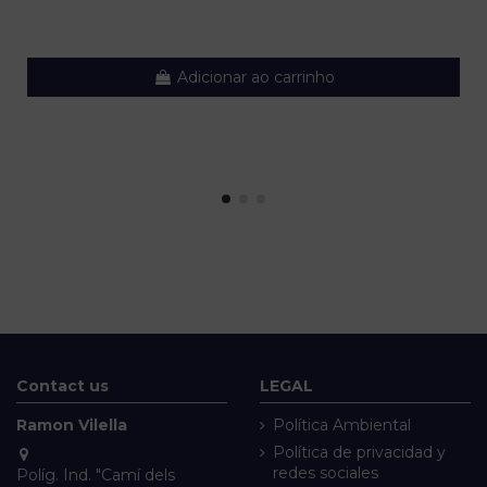
Adicionar ao carrinho
Contact us
LEGAL
Ramon Vilella
Política Ambiental
Política de privacidad y
redes sociales
Políg. Ind. "Camí dels