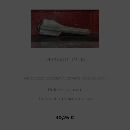
DEPOSITO LIMPIA
HONDA ACCORD BERLINA (CG7-9/CH1-7) 1.8 16V CAT |...
Reference_mpn
-
Reference_miniature
781965
30,25 €