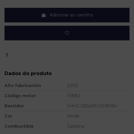
Adicionar ao carrinho
Dados do produto
Año fabricación
2000
Código motor
F18B2
Bastidor
SHHCG8540XU008054
Cor
Verde
Combustible
Gasolina