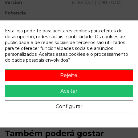
Versión
1.8 16V CAT | 0.98 - 0.03
Potencia
Modelo
ACCORD BERLINA (CG7-
9/CH1-7) 1.8 16V CAT | 0.98 -
Esta loja pede-te para aceitares cookies para efeitos de
0.03
desempenho, redes sociais e publicidade. Os cookies de
publicidade e de redes sociais de terceiros são utilizados
para te oferecer funcionalidades sociais e anúncios
Referência
782250
personalizados. Aceitas estes cookies e o processamento
Disponível a partir de:
2022-04-04
de dados pessoais envolvidos?
Rejeite.
Descrição
Recambio de electroventilador para honda accord berlina
Aceitar
(cg7-9/ch1-7) 1.8 16v cat | 0.98 - 0.03 1.8 16v cat | 0.98 - 0.03
referencia OEM IAM
Configurar
Também poderá gostar