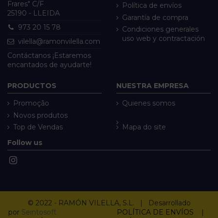
Frares" C/F
Política de envíos
25190 - LLEIDA
Garantía de compra
973 20 15 78
Condiciones generales
uso web y contractación
vilella@ramonvilella.com
Contáctanos ¡Estaremos
encantados de ayudarte!
PRODUCTOS
NUESTRA EMPRESA
Promoção
Quienes somos
Novos produtos
Top de Vendas
Mapa do site
Follow us
© 2022 - RAMÓN VILELLA, S.L. | Desarrollado
por
Seintosoft
POLÍTICA DE ENVÍOS
|