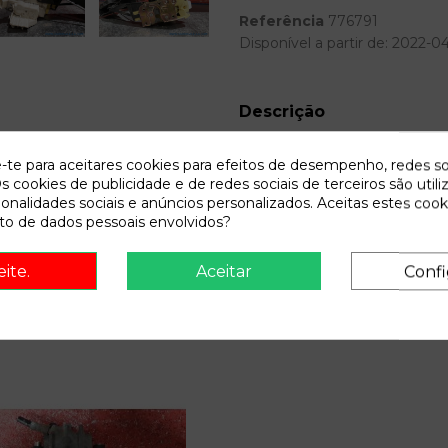
Referência
776791
Disponível a partir de:
2022-0
Descrição
Recambio de cerradura puerta 
e-te para aceitares cookies para efeitos de desempenho, redes so
ambiente | 08.98 - 12.04 amb
s cookies de publicidade e de redes sociais de terceiros são utili
ionalidades sociais e anúncios personalizados. Aceitas estes cook
o de dados pessoais envolvidos?
eite.
Aceitar
Confi