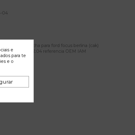
4-04
delantera derecha para ford focus berlina (cak)
ciais e
iente | 08.98 - 12.04 referencia OEM IAM
zados para te
ies e o
gurar