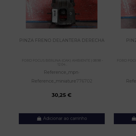
PINZA FRENO DELANTERA DERECHA
PIN
FORD FOCUS BERLINA (CAK) AMBIENTE | 08.98 -
FORD FOCUS
12.04...
Reference_mpn
-
Reference_miniature
776702
Refe
30,25 €
Adicionar ao carrinho