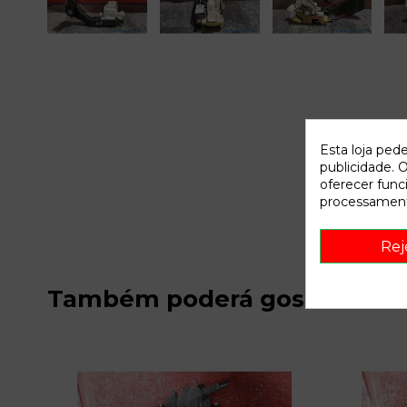
Esta loja ped
publicidade. O
oferecer func
processament
Rej
Também poderá gostar