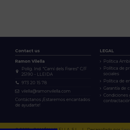
Contact us
LEGAL
Ramon Vilella
Política Ambi
Política de p
Políg. Ind. "Camí dels Frares" C/F
sociales
25190 - LLEIDA
Política de e
973 20 15 78
Garantía de 
vilella@ramonvilella.com
Condiciones 
Contáctanos ¡Estaremos encantados
contractació
de ayudarte!
© 2022 - RAMÓN VILELLA, S.L. | Desarrollado por
Sein