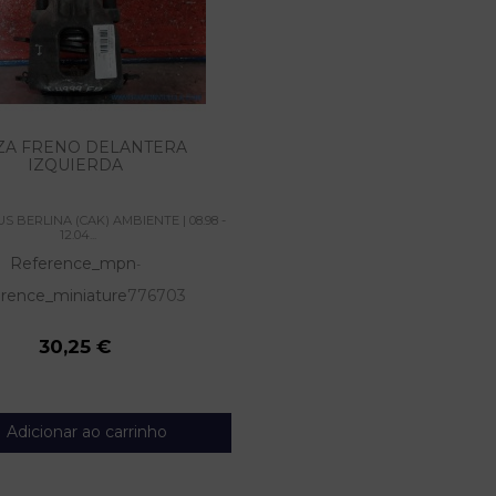
ZA FRENO DELANTERA
IZQUIERDA
 BERLINA (CAK) AMBIENTE | 08.98 -
12.04...
Reference_mpn
-
rence_miniature
776703
30,25 €
Adicionar ao carrinho