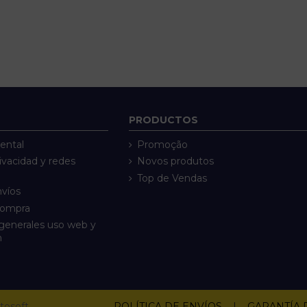
PRODUCTOS
ental
Promoção
rivacidad y redes
Novos produtos
Top de Vendas
nvíos
compra
generales uso web y
n
tosoft
POLÍTICA DE ENVÍOS
|
GARANTÍA