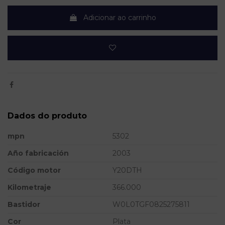
Adicionar ao carrinho
Dados do produto
mpn
5302
Año fabricación
2003
Código motor
Y20DTH
Kilometraje
366.000
Bastidor
W0L0TGF0825275811
Cor
Plata