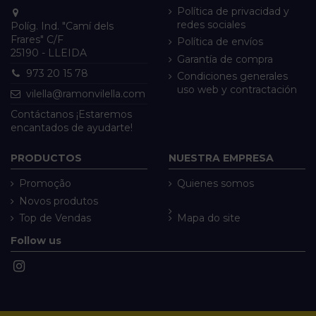
Política de privacidad y
redes sociales
Políg. Ind. "Camí dels
Frares" C/F
Política de envíos
25190 - LLEIDA
Garantía de compra
973 20 15 78
Condiciones generales
uso web y contractación
vilella@ramonvilella.com
Contáctanos ¡Estaremos
encantados de ayudarte!
PRODUCTOS
NUESTRA EMPRESA
Promoção
Quienes somos
Novos produtos
Top de Vendas
Mapa do site
Follow us