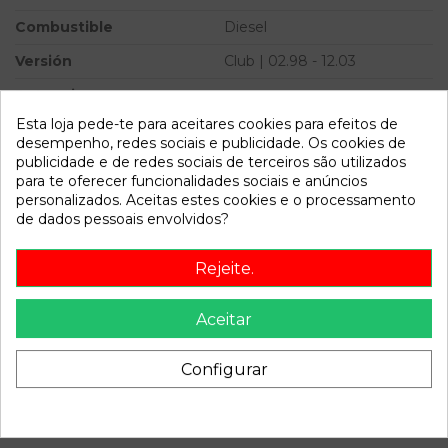
Combustible
Diesel
Versión
Club | 02.98 - 12.03
Potencia
Esta loja pede-te para aceitares cookies para efeitos de
Ref.Marca
desempenho, redes sociais e publicidade. Os cookies de
publicidade e de redes sociais de terceiros são utilizados
Modelo
ASTRA G BERLINA Club |
para te oferecer funcionalidades sociais e anúncios
02.98 - 12.03
personalizados. Aceitas estes cookies e o processamento
de dados pessoais envolvidos?
Referência
524700
Disponível a partir de:
2022-04-04
Rejeite.
Aceitar
Descrição
Recambio de compresor aire acondicionado para opel astra
Configurar
g berlina club | 02.98 - 12.03 club | 02.98 - 12.03 referencia
OEM IAM 5302 1135302