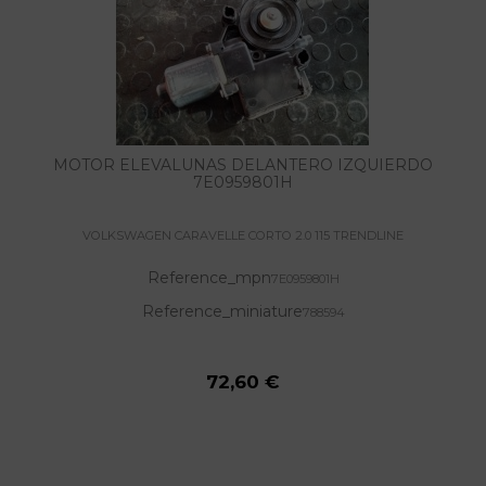
MOTOR ELEVALUNAS DELANTERO IZQUIERDO
7E0959801H
VOLKSWAGEN CARAVELLE CORTO 2.0 115 TRENDLINE
Reference_mpn
7E0959801H
Reference_miniature
788594
72,60 €