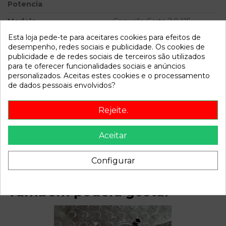
Potencia
Modelo
Caravelle Corto 2.0 115
Trendline
Esta loja pede-te para aceitares cookies para efeitos de
desempenho, redes sociais e publicidade. Os cookies de
Referência
781321
publicidade e de redes sociais de terceiros são utilizados
para te oferecer funcionalidades sociais e anúncios
Disponível a partir de:
2023-10-05
personalizados. Aceitas estes cookies e o processamento
de dados pessoais envolvidos?
Descrição
Rejeite.
Recambio de caja direccion para volkswagen caravelle corto
2.0 115 trendline referencia OEM IAM NO ASISTIDA
Aceitar
701419055
Configurar
Também poderá gostar