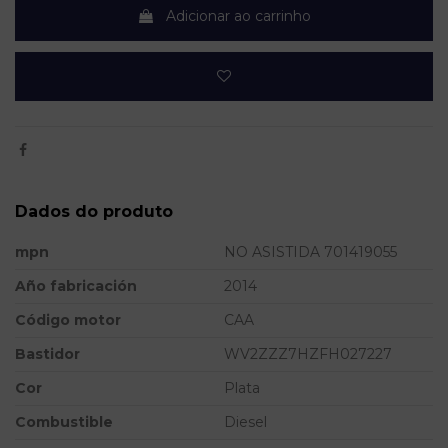
Adicionar ao carrinho
Dados do produto
mpn
NO ASISTIDA 701419055
Año fabricación
2014
Código motor
CAA
Bastidor
WV2ZZZ7HZFH027227
Cor
Plata
Combustible
Diesel