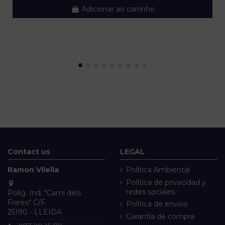
Adicionar ao carrinho
Contact us
LEGAL
Ramon Vilella
Política Ambiental
Política de privacidad y
redes sociales
Políg. Ind. "Camí dels
Frares" C/F
Política de envíos
25190 - LLEIDA
Garantía de compra